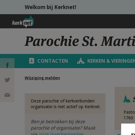
Overslaan en naar de inhoud gaan
Welkom bij Kerknet!
Parochie St. Marti
CONTACTEN
KERKEN & VIERINGE
Wijziging melden
DEEL OP
FACEBOOK
DEEL OP
Deze parochie of kerkverbonden
organisatie is niet actief op Kerknet.
TWITTER
DEEL
Pasto
1760
Ben je betrokken bij deze
VIA
parochie of organisatie? Maak
via
onze laagdrempelige