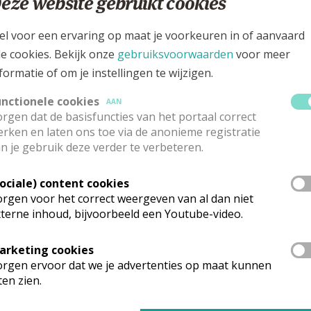
eze website gebruikt cookies
 Guylitsweg 2, 1760 Roosdaal - Strijtem
el voor een ervaring op maat je voorkeuren in of aanvaard
le cookies. Bekijk onze
gebruiksvoorwaarden
voor meer
formatie of om je instellingen te wijzigen.
unctionele cookies
AAN
rgen dat de basisfuncties van het portaal correct
rken en laten ons toe via de anonieme registratie
n je gebruik deze verder te verbeteren.
Sociale) content cookies
rgen voor het correct weergeven van al dan niet
terne inhoud, bijvoorbeeld een Youtube-video.
rk vinden geen weekendvieringen plaats. Via de onderstaande lijst ka
arketing cookies
rgen ervoor dat we je advertenties op maat kunnen
ten zien.
mgeving