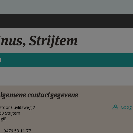
nus, Strijtem
N
lgemene contactgegevens
Googl
stoor Cuylitsweg 2
60
Strijtem
lgië
0476 53 11 77