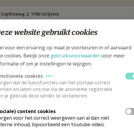
 Cuylitsweg 2, 1760 Strijtem
eze website gebruikt cookies
el voor een ervaring op maat je voorkeuren in of aanvaard
le cookies. Bekijk onze
gebruiksvoorwaarden
voor meer
formatie of om je instellingen te wijzigen.
unctionele cookies
AAN
rgen dat de basisfuncties van het portaal correct
rken en laten ons toe via de anonieme registratie
n je gebruik deze verder te verbeteren.
Sociale) content cookies
arochieadministrator
rgen voor het correct weergeven van al dan niet
terne inhoud, bijvoorbeeld een Youtube-video.
 heer
Kristiaan
Van den Bossche
Stuur een mailtje