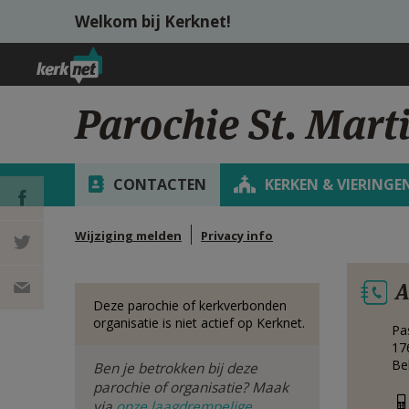
Overslaan en naar de inhoud gaan
Welkom bij Kerknet!
Parochie St. Marti
CONTACTEN
KERKEN & VIERINGE
Wijziging melden
Privacy info
DEEL OP
A
FACEBOOK
DEEL OP
Deze parochie of kerkverbonden
organisatie is niet actief op Kerknet.
Pa
TWITTER
DEEL
17
Be
Ben je betrokken bij deze
VIA
parochie of organisatie? Maak
via
onze laagdrempelige