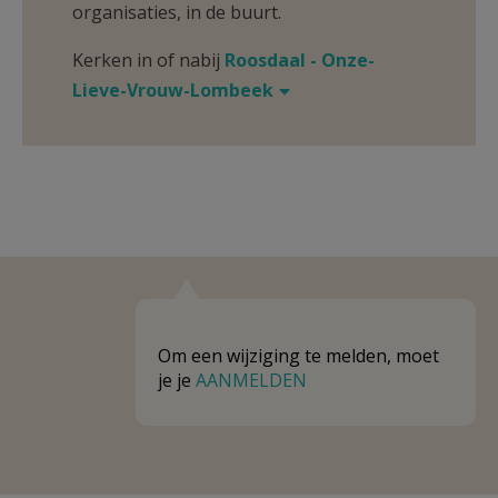
organisaties, in de buurt.
Kerken in of nabij
Roosdaal - Onze-
Lieve-Vrouw-Lombeek
Om een wijziging te melden, moet
je je
AANMELDEN