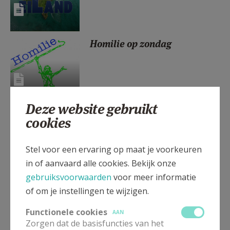
AANMELDEN OF REGISTREREN
Homilie op zondag
Deze website gebruikt
Vrijdagaanbidding
cookies
Stel voor een ervaring op maat je voorkeuren
in of aanvaard alle cookies. Bekijk onze
gebruiksvoorwaarden
voor meer informatie
Vormselcatechese
of om je instellingen te wijzigen.
Functionele cookies
AAN
Zorgen dat de basisfuncties van het