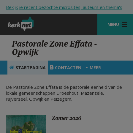
Overslaan en naar de inhoud gaan
Bekijk je recent bezochte microsites, auteurs en thema's
MENU
STARTPAGINA
Pastorale Zone Effata -
Opwijk
KERK
VIERINGEN
STARTPAGINA
CONTACTEN
MEER
SHOP
De Pastorale Zone Effata is de pastorale eenheid van de
ZOEKEN
lokale gemeenschappen Droeshout, Mazenzele,
Nijverseel, Opwijk en Peizegem.
HULP
STARTPAGINA PORTAAL
Zomer 2026
MIJN PAROCHIE