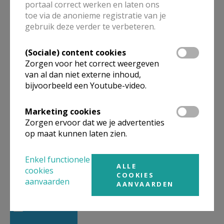
portaal correct werken en laten ons
toe via de anonieme registratie van je
gebruik deze verder te verbeteren.
Het Bijbeluur
(Sociale) content cookies
Zorgen voor het correct weergeven
van al dan niet externe inhoud,
bijvoorbeeld een Youtube-video.
Zondag om 10.30 u.
Marketing cookies
Zorgen ervoor dat we je advertenties
op maat kunnen laten zien.
Enkel functionele
ALLE
Machtsmisbruik in de kerk
cookies
COOKIES
aanvaarden
AANVAARDEN