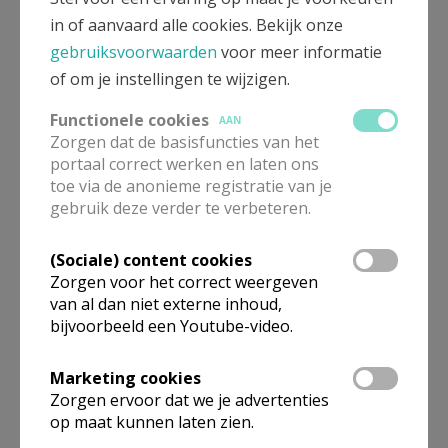
in of aanvaard alle cookies. Bekijk onze
valt weg als de pastoor belet is. Er komt
gebruiksvoorwaarden
voor meer informatie
geen vervangende gebedsdienst omwille
of om je instellingen te wijzigen.
van de zondagsgemeenschap.
Functionele cookies
AAN
Zorgen dat de basisfuncties van het
De zangkoren van de verschillende
portaal correct werken en laten ons
lokale gemeenschappen komen volgens
toe via de anonieme registratie van je
een beurtrol in de zondagsgemeenschap
gebruik deze verder te verbeteren.
zingen op de grote dagen: Kerstmis,
(Sociale) content cookies
Witte Donderdag, Goede Vrijdag,
Zorgen voor het correct weergeven
Paaswake, Paaszondag, Hemelvaart van
van al dan niet externe inhoud,
de Heer, Pinksteren, Tenhemelopneming
bijvoorbeeld een Youtube-video.
van Maria, Allerheiligen,…
Marketing cookies
Zorgen ervoor dat we je advertenties
Onthaal
op maat kunnen laten zien.