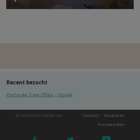
Recent bezocht
Pastorale Zone Effata - Opwijk
© 2026 Kerk en Media vzw
Contact
Vacatures
Voorwaarden