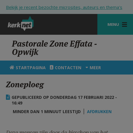
Overslaan en naar de inhoud gaan
Bekijk je recent bezochte microsites, auteurs en thema's
MENU
STARTPAGINA
Pastorale Zone Effata -
Opwijk
KERK
VIERINGEN
STARTPAGINA
CONTACTEN
MEER
SHOP
Zoneploeg
ZOEKEN
GEPUBLICEERD OP DONDERDAG 17 FEBRUARI 2022 -
HULP
16:49
MINDER DAN 1 MINUUT LEESTIJD
AFDRUKKEN
STARTPAGINA PORTAAL
MIJN PAROCHIE
Deze mensen zijn door de bisschop van het