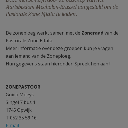
AANMELDEN OF REGISTREREN
Aartsbisdom Mechelen-Brussel aangesteld om de
Pastorale Zone Effata te leiden.
De zoneploeg werkt samen met de
Zoneraad
van de
Pastorale Zone Effata.
Meer informatie over deze groepen kun je vragen
aan iemand van de Zoneploeg.
Hun gegevens staan hieronder. Spreek hen aan !​
ZONEPASTOOR
Guido Moeys
Singel 7 bus 1
1745 Opwijk
T 052 35 59 16
E-mail