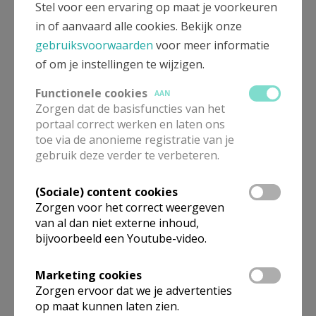
Stel voor een ervaring op maat je voorkeuren
//edithe.eylenbosch@skynet.be
">E-mail
in of aanvaard alle cookies. Bekijk onze
gebruiksvoorwaarden
voor meer informatie
DOMEINBEGELEIDER COMMUNICATIE
of om je instellingen te wijzigen.
Sabine Arnould
Functionele cookies
AAN
Nijverseelstraat 50
Zorgen dat de basisfuncties van het
1745 Opwijk
portaal correct werken en laten ons
E-mail
toe via de anonieme registratie van je
gebruik deze verder te verbeteren.
(Sociale) content cookies
Zorgen voor het correct weergeven
van al dan niet externe inhoud,
bijvoorbeeld een Youtube-video.
Gepubliceerd door
Marketing cookies
Pastorale Zone Effata - Opwijk
Zorgen ervoor dat we je advertenties
op maat kunnen laten zien.