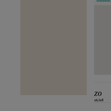
Duisbur
E-
MAIL
ZO
16/08