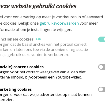
eze website gebruikt cookies
10.30
Woord- en Communi
el voor een ervaring op maat je voorkeuren in of aanvaard
le cookies. Bekijk onze
gebruiksvoorwaarden
voor meer
formatie of om je instellingen te wijzigen.
10.30
Woord- en Communi
unctionele cookies
AAN
rgen dat de basisfuncties van het portaal correct
10.30
Woord- en Communi
rken en laten ons toe via de anonieme registratie
n je gebruik deze verder te verbeteren.
Sociale) content cookies
10.30
Woord- en Communi
rgen voor het correct weergeven van al dan niet
terne inhoud, bijvoorbeeld een Youtube-video.
10.30
Woord- en Communi
arketing cookies
rgen ervoor dat we je advertenties op maat kunnen
ten zien.