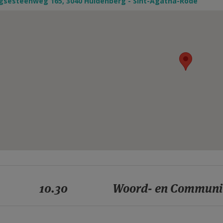
gsesteenweg 165, 3040 Huldenberg - Sint-Agatha-Rode
10.30
Woord- en Communi