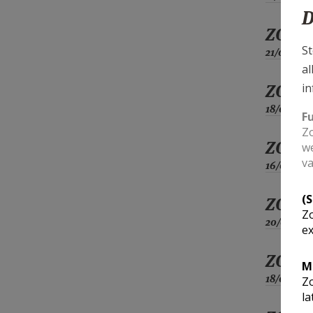
D
ZO
St
21/03
al
ZO
in
18/04
F
Zo
ZO
we
va
16/05
(
ZO
Zo
20/06
ex
ZO
M
18/07
Zo
la