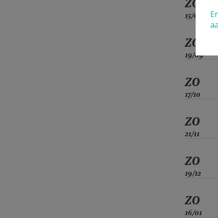
ZO
En
15/08
a
ZO
19/09
ZO
17/10
ZO
21/11
ZO
19/12
ZO
16/01