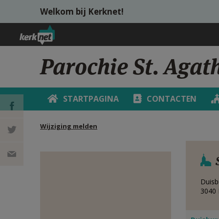
Overslaan en naar de inhoud gaan
Welkom bij Kerknet!
Parochie St. Agat
STARTPAGINA
CONTACTEN
Wijziging melden
DEEL OP
FACEBOOK
DEEL OP
TWITTER
DEEL
Duisb
3040
VIA