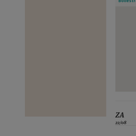
Bollestr
E-
MAIL
ZA
22/08