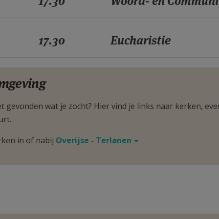
17.30
Woord- en Communi
17.30
Eucharistie
mgeving
t gevonden wat je zocht? Hier vind je links naar kerken, eve
urt.
rken in of nabij
Overijse - Terlanen