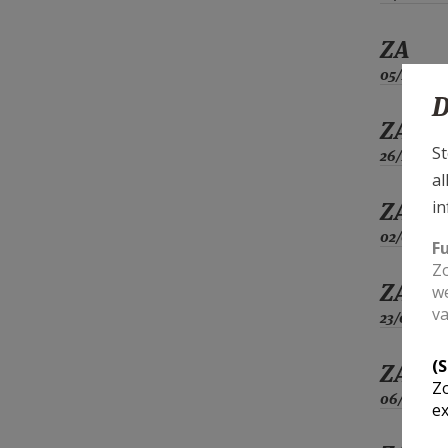
ZA
05/12
D
ZA
St
26/12
al
ZA
in
02/01
F
Zo
ZA
we
va
23/01
(
ZA
Zo
06/02
ex