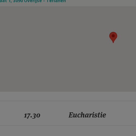
aat 1, 3090 Overijse - Terlanen
17.30
Eucharistie