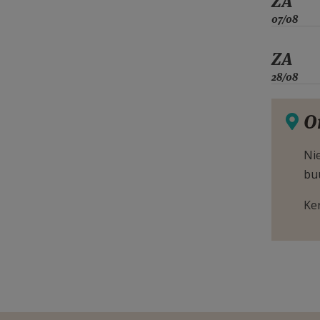
ZA
07/08
ZA
28/08
O
Nie
bu
Ke