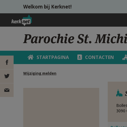
Overslaan en naar de inhoud gaan
Welkom bij Kerknet!
Parochie St. Michi
STARTPAGINA
CONTACTEN
Wijziging melden
DEEL OP
FACEBOOK
DEEL OP
Bolle
TWITTER
DEEL
3090
VIA