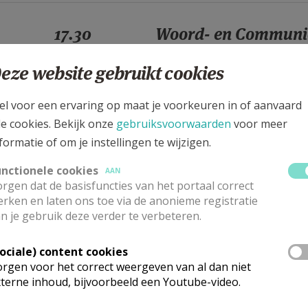
17.30
Woord- en Communi
eze website gebruikt cookies
17.30
Eucharistie
el voor een ervaring op maat je voorkeuren in of aanvaard
le cookies. Bekijk onze
gebruiksvoorwaarden
voor meer
formatie of om je instellingen te wijzigen.
17.30
Woord- en Communi
unctionele cookies
AAN
rgen dat de basisfuncties van het portaal correct
17.30
Eucharistie
rken en laten ons toe via de anonieme registratie
n je gebruik deze verder te verbeteren.
Sociale) content cookies
17.30
Woord- en Communi
rgen voor het correct weergeven van al dan niet
terne inhoud, bijvoorbeeld een Youtube-video.