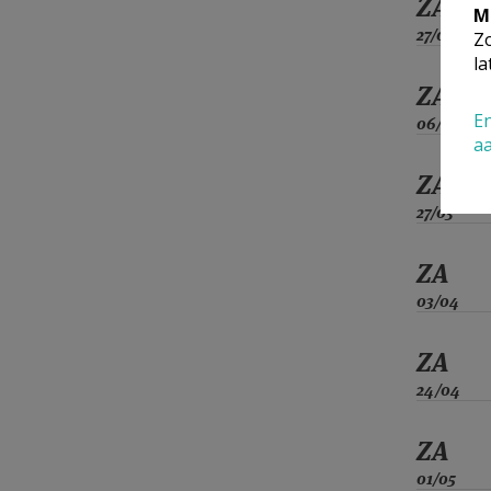
ZA
M
27/02
Zo
la
ZA
En
06/03
a
ZA
27/03
ZA
03/04
ZA
24/04
ZA
01/05