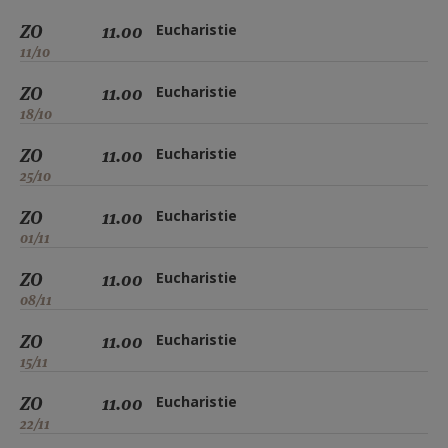
ZO
11.00
Eucharistie
11/10
ZO
11.00
Eucharistie
18/10
ZO
11.00
Eucharistie
25/10
ZO
11.00
Eucharistie
01/11
ZO
11.00
Eucharistie
08/11
ZO
11.00
Eucharistie
15/11
ZO
11.00
Eucharistie
22/11