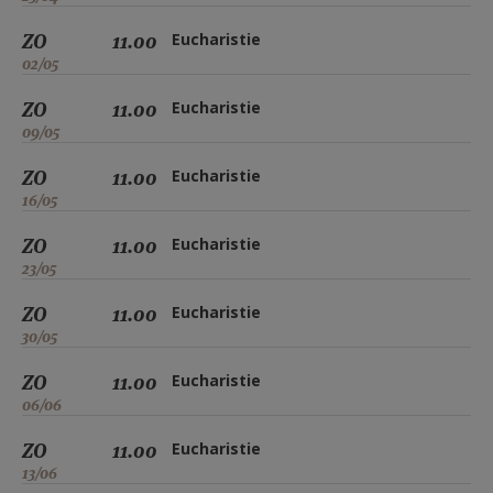
ZO
11.00
Eucharistie
02/05
ZO
11.00
Eucharistie
09/05
ZO
11.00
Eucharistie
16/05
ZO
11.00
Eucharistie
23/05
ZO
11.00
Eucharistie
30/05
ZO
11.00
Eucharistie
06/06
ZO
11.00
Eucharistie
13/06