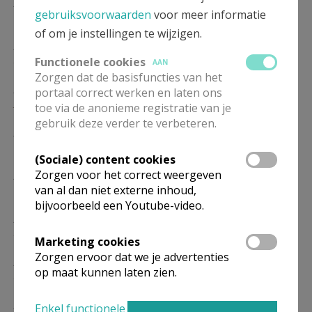
ZO
11.00
Eucharistie
gebruiksvoorwaarden
voor meer informatie
17/01
of om je instellingen te wijzigen.
ZO
11.00
Eucharistie
24/01
Functionele cookies
AAN
Zorgen dat de basisfuncties van het
ZO
11.00
Eucharistie
portaal correct werken en laten ons
31/01
toe via de anonieme registratie van je
gebruik deze verder te verbeteren.
ZO
11.00
Eucharistie
07/02
(Sociale) content cookies
Zorgen voor het correct weergeven
ZO
11.00
Eucharistie
van al dan niet externe inhoud,
14/02
bijvoorbeeld een Youtube-video.
ZO
11.00
Eucharistie
21/02
Marketing cookies
Zorgen ervoor dat we je advertenties
ZO
11.00
Eucharistie
op maat kunnen laten zien.
28/02
ZO
11.00
Eucharistie
Enkel functionele