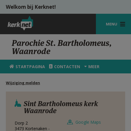
Overslaan en naar de inhoud gaan
Welkom bij Kerknet!
MENU
STARTPAGINA
Parochie St. Bartholomeus,
Waanrode
KERK
VIERINGEN
STARTPAGINA
CONTACTEN
MEER
SHOP
Wijziging melden
ZOEKEN
HULP
Sint Bartholomeus kerk
Waanrode
MIJN PAROCHIE
Google Maps
Dorp 2
AANMELDEN OF REGISTREREN
3473
Kortenaken -