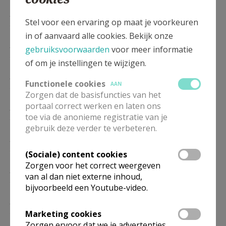
ZA
17.30
Eucharistie
Stel voor een ervaring op maat je voorkeuren
26/09
in of aanvaard alle cookies. Bekijk onze
ZA
17.30
Eucharistie
gebruiksvoorwaarden
voor meer informatie
24/10
of om je instellingen te wijzigen.
ZA
17.30
Eucharistie
Functionele cookies
AAN
28/11
Zorgen dat de basisfuncties van het
portaal correct werken en laten ons
ZA
17.30
Eucharistie
toe via de anonieme registratie van je
26/12
gebruik deze verder te verbeteren.
ZA
17.30
Eucharistie
23/01
(Sociale) content cookies
Zorgen voor het correct weergeven
ZA
17.30
Eucharistie
van al dan niet externe inhoud,
27/02
bijvoorbeeld een Youtube-video.
ZA
17.30
Eucharistie
27/03
Marketing cookies
Zorgen ervoor dat we je advertenties