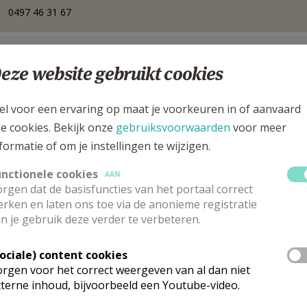
0497 46 31 67
 3473 Waanrode
eze website gebruikt cookies
el voor een ervaring op maat je voorkeuren in of aanvaard
le cookies. Bekijk onze
gebruiksvoorwaarden
voor meer
formatie of om je instellingen te wijzigen.
unctionele cookies
AAN
rgen dat de basisfuncties van het portaal correct
rken en laten ons toe via de anonieme registratie
n je gebruik deze verder te verbeteren.
Sociale) content cookies
rgen voor het correct weergeven van al dan niet
eewerkend priester
terne inhoud, bijvoorbeeld een Youtube-video.