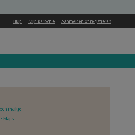
Hulp
Mijn parochie
Aanmelden of registreren
een mailtje
e Maps