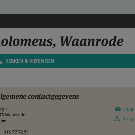
tholomeus, Waanrode
KERKEN & VIERINGEN
lgemene contactgegevens
rp 1
Stuur 
73
Waanrode
Googl
lgië
016 77 72 51