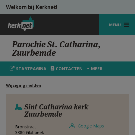
Overslaan en naar de inhoud gaan
Welkom bij Kerknet!
MENU
STARTPAGINA
Parochie St. Catharina,
Zuurbemde
KERK
VIERINGEN
STARTPAGINA
CONTACTEN
MEER
SHOP
Wijziging melden
ZOEKEN
HULP
Sint Catharina kerk
Zuurbemde
MIJN PAROCHIE
Google Maps
Bronstraat
AANMELDEN OF REGISTREREN
3380
Glabbeek -