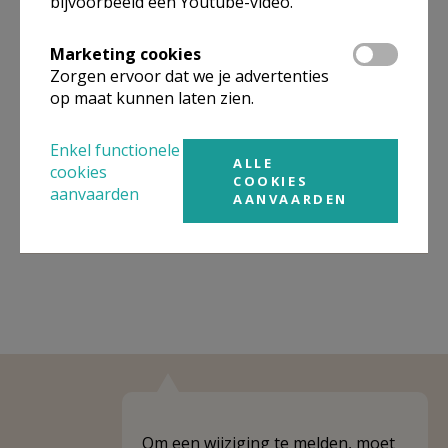
bijvoorbeeld een Youtube-video.
Omgeving
Marketing cookies
Zorgen ervoor dat we je advertenties
Niet gevonden wat je zocht? Hier vind je
op maat kunnen laten zien.
links naar kerken, eventueel van andere
organisaties, in de buurt.
Enkel functionele
ALLE
cookies
Kerken in of nabij
Glabbeek -
COOKIES
aanvaarden
AANVAARDEN
Zuurbemde
Om een wijziging te melden, moet