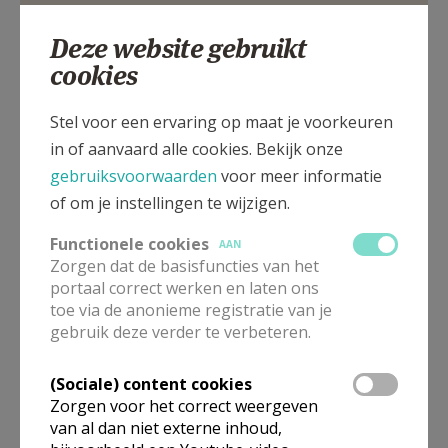
Zuurbemde
Deze website gebruikt
cookies
Bronstraat, 3380 Glabbeek - Zuurbemde
Stel voor een ervaring op maat je voorkeuren
in of aanvaard alle cookies. Bekijk onze
gebruiksvoorwaarden
voor meer informatie
of om je instellingen te wijzigen.
Functionele cookies
AAN
Zorgen dat de basisfuncties van het
portaal correct werken en laten ons
toe via de anonieme registratie van je
gebruik deze verder te verbeteren.
(Sociale) content cookies
In deze kerk vinden geen weekendvieringen plaats. Via de
Zorgen voor het correct weergeven
onderstaande lijst kan je het aanbod van kerken in de buurt
van al dan niet externe inhoud,
raadplegen.