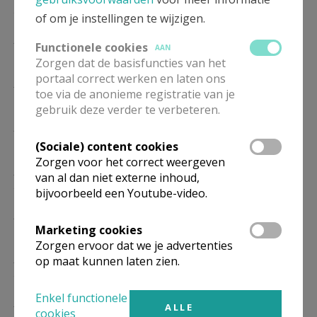
20/12
of om je instellingen te wijzigen.
ZA
18.00
Eucharistie
Functionele cookies
AAN
02/01
Zorgen dat de basisfuncties van het
portaal correct werken en laten ons
ZO
10.00
Gebedsdienst
toe via de anonieme registratie van je
17/01
gebruik deze verder te verbeteren.
ZA
18.00
Eucharistie
06/02
(Sociale) content cookies
Zorgen voor het correct weergeven
ZO
10.00
Gebedsdienst
van al dan niet externe inhoud,
21/02
bijvoorbeeld een Youtube-video.
ZA
18.00
Eucharistie
Marketing cookies
06/03
Zorgen ervoor dat we je advertenties
ZO
10.00
Gebedsdienst
op maat kunnen laten zien.
21/03
Enkel functionele
ZA
18.00
Eucharistie
ALLE
cookies