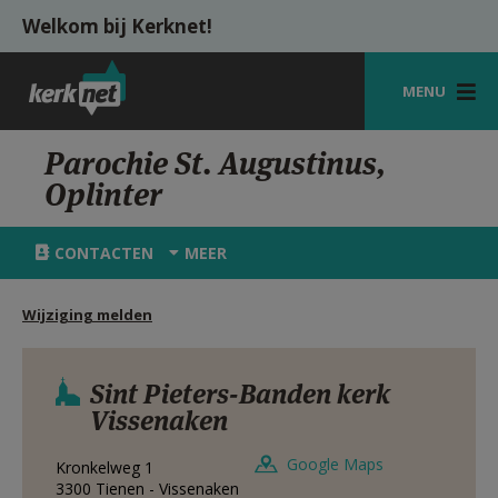
Overslaan en naar de inhoud gaan
Welkom bij Kerknet!
MENU
STARTPAGINA
Parochie St. Augustinus,
Oplinter
KERK
VIERINGEN
CONTACTEN
MEER
SHOP
Wijziging melden
ZOEKEN
HULP
Sint Pieters-Banden kerk
Vissenaken
MIJN PAROCHIE
Google Maps
Kronkelweg 1
AANMELDEN OF REGISTREREN
3300
Tienen - Vissenaken