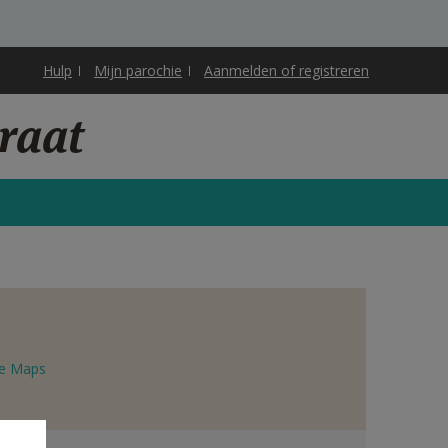
Hulp
Mijn parochie
Aanmelden of registreren
traat
e Maps