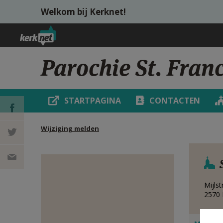
Overslaan en naar de inhoud gaan
Welkom bij Kerknet!
Parochie St. Franc
STARTPAGINA
CONTACTEN
Wijziging melden
DEEL OP
FACEBOOK
DEEL OP
TWITTER
DEEL
Mijls
2570
VIA