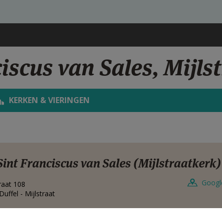
iscus van Sales, Mijls
KERKEN & VIERINGEN
Sint Franciscus van Sales (Mijlstraatkerk)
Googl
traat 108
Duffel - Mijlstraat