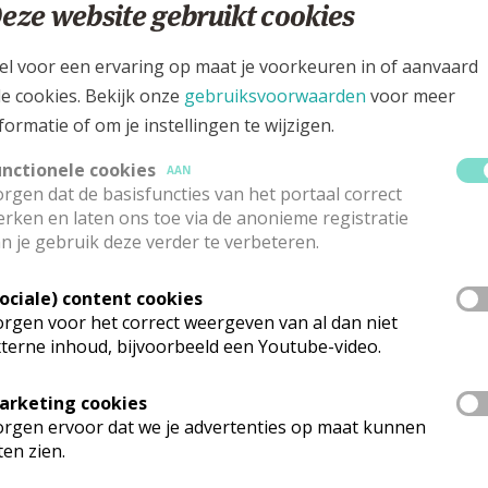
at 108, 2570 Duffel - Mijlstraat
eze website gebruikt cookies
el voor een ervaring op maat je voorkeuren in of aanvaard
le cookies. Bekijk onze
gebruiksvoorwaarden
voor meer
formatie of om je instellingen te wijzigen.
unctionele cookies
AAN
rgen dat de basisfuncties van het portaal correct
rken en laten ons toe via de anonieme registratie
n je gebruik deze verder te verbeteren.
Sociale) content cookies
rgen voor het correct weergeven van al dan niet
terne inhoud, bijvoorbeeld een Youtube-video.
kerk zijn er momenteel geen vieringen beschikbaar. Wens je meer in
cten.
arketing cookies
rgen ervoor dat we je advertenties op maat kunnen
ten zien.
mgeving