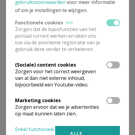
gebruiksvoorwaarden
voor meer informatie
of om je instellingen te wijzigen.
ZO
10.00
Eucharistie
24/01
Functionele cookies
AAN
Zorgen dat de basisfuncties van het
ZO
10.00
Eucharistie
portaal correct werken en laten ons
31/01
toe via de anonieme registratie van je
ZO
10.00
Eucharistie
gebruik deze verder te verbeteren.
07/02
(Sociale) content cookies
ZO
10.00
Eucharistie
Zorgen voor het correct weergeven
14/02
van al dan niet externe inhoud,
bijvoorbeeld een Youtube-video.
ZO
10.00
Eucharistie
21/02
Marketing cookies
ZO
10.00
Eucharistie
Zorgen ervoor dat we je advertenties
28/02
op maat kunnen laten zien.
ZO
10.00
Eucharistie
Enkel functionele
07/03
ALLE