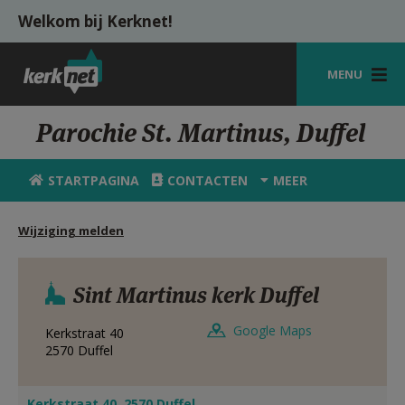
Overslaan en naar de inhoud gaan
Welkom bij Kerknet!
MENU
STARTPAGINA
Parochie St. Martinus, Duffel
KERK
STARTPAGINA
CONTACTEN
MEER
VIERINGEN
Wijziging melden
SHOP
ZOEKEN
Sint Martinus kerk Duffel
HULP
Google Maps
Kerkstraat 40
MIJN PAROCHIE
2570
Duffel
AANMELDEN OF REGISTREREN
Kerkstraat 40, 2570 Duffel