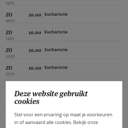
29/11
ZO
10.00
Eucharistie
06/12
ZO
10.00
Eucharistie
13/12
ZO
10.00
Eucharistie
20/12
ZO
10.00
Eucharistie
27/12
ZO
10.00
Eucharistie
Deze website gebruikt
03/01
cookies
ZO
10.00
Eucharistie
10/01
Stel voor een ervaring op maat je voorkeuren
ZO
10.00
Eucharistie
in of aanvaard alle cookies. Bekijk onze
17/01