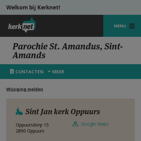
Overslaan en naar de inhoud gaan
Welkom bij Kerknet!
MENU
STARTPAGINA
Parochie St. Amandus, Sint-
Amands
KERK
VIERINGEN
CONTACTEN
MEER
SHOP
Wijziging melden
ZOEKEN
HULP
Sint Jan kerk Oppuurs
MIJN PAROCHIE
Google Maps
Oppuursdorp 15
2890
Oppuurs
AANMELDEN OF REGISTREREN