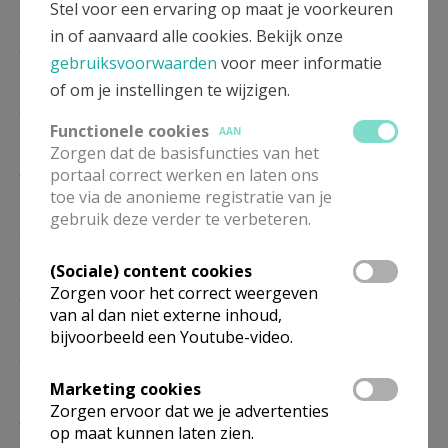
20/09
Stel voor een ervaring op maat je voorkeuren
in of aanvaard alle cookies. Bekijk onze
ZO
10.00
Eucharistie
gebruiksvoorwaarden
voor meer informatie
18/10
of om je instellingen te wijzigen.
ZO
10.00
Eucharistie
15/11
Functionele cookies
AAN
Zorgen dat de basisfuncties van het
ZO
10.00
Eucharistie
portaal correct werken en laten ons
20/12
toe via de anonieme registratie van je
gebruik deze verder te verbeteren.
ZO
10.00
Eucharistie
17/01
(Sociale) content cookies
Zorgen voor het correct weergeven
ZO
10.00
Eucharistie
van al dan niet externe inhoud,
21/02
bijvoorbeeld een Youtube-video.
ZO
10.00
Eucharistie
21/03
Marketing cookies
Zorgen ervoor dat we je advertenties
ZO
10.00
Eucharistie
op maat kunnen laten zien.
18/04