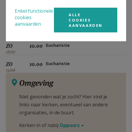
ZO
10.00
Eucharistie
Enkel functionele
ALLE
16/05
cookies
COOKIES
aanvaarden
AANVAARDEN
ZO
10.00
Eucharistie
20/06
ZO
10.00
Eucharistie
18/07
ZO
10.00
Eucharistie
15/08
Omgeving
Niet gevonden wat je zocht? Hier vind je
links naar kerken, eventueel van andere
organisaties, in de buurt.
Kerken in of nabij
Oppuurs