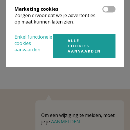
Omgeving
Marketing cookies
Zorgen ervoor dat we je advertenties
Niet gevonden wat je zocht? Hier vind je
op maat kunnen laten zien.
links naar kerken, eventueel van andere
organisaties, in de buurt.
Enkel functionele
ALLE
cookies
Kerken in of nabij
Opdorp
COOKIES
aanvaarden
AANVAARDEN
Om een wijziging te melden, moet
je je
AANMELDEN