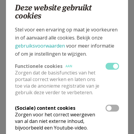
Deze website gebruikt
cookies
Dries, 9255 Opdorp
Stel voor een ervaring op maat je voorkeuren
in of aanvaard alle cookies. Bekijk onze
gebruiksvoorwaarden
voor meer informatie
of om je instellingen te wijzigen.
Functionele cookies
AAN
Zorgen dat de basisfuncties van het
portaal correct werken en laten ons
toe via de anonieme registratie van je
gebruik deze verder te verbeteren.
(Sociale) content cookies
In deze kerk vinden geen weekendvieringen plaats. Via de
Zorgen voor het correct weergeven
onderstaande lijst kan je het aanbod van kerken in de buurt
van al dan niet externe inhoud,
raadplegen.
bijvoorbeeld een Youtube-video.