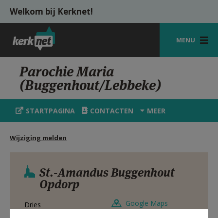
Overslaan en naar de inhoud gaan
Welkom bij Kerknet!
MENU
STARTPAGINA
Parochie Maria
(Buggenhout/Lebbeke)
KERK
VIERINGEN
STARTPAGINA
CONTACTEN
MEER
SHOP
Wijziging melden
ZOEKEN
HULP
St.-Amandus Buggenhout
Opdorp
MIJN PAROCHIE
Google Maps
Dries
AANMELDEN OF REGISTREREN
9255
Opdorp