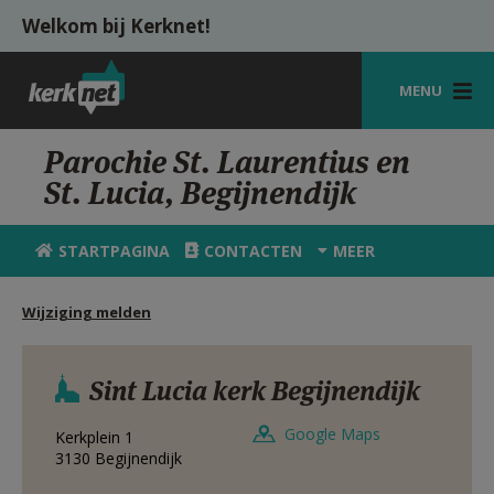
Overslaan en naar de inhoud gaan
Welkom bij Kerknet!
MENU
STARTPAGINA
Parochie St. Laurentius en
St. Lucia, Begijnendijk
KERK
VIERINGEN
STARTPAGINA
CONTACTEN
MEER
SHOP
Wijziging melden
ZOEKEN
HULP
Sint Lucia kerk Begijnendijk
MIJN PAROCHIE
Google Maps
Kerkplein 1
3130
Begijnendijk
AANMELDEN OF REGISTREREN