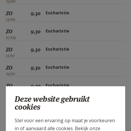
23/08
ZO
9.30
Eucharistie
13/09
ZO
9.30
Eucharistie
27/09
ZO
9.30
Eucharistie
11/10
ZO
9.30
Eucharistie
25/10
ZO
9.30
Eucharistie
08/11
Deze website gebruikt
ZO
9.30
Eucharistie
cookies
22/11
Stel voor een ervaring op maat je voorkeuren
ZO
9.30
Eucharistie
in of aanvaard alle cookies. Bekijk onze
13/12