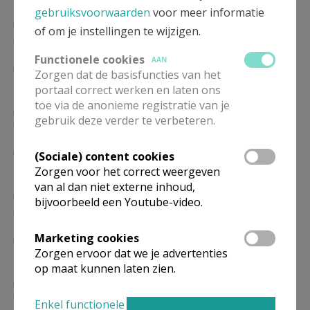
gebruiksvoorwaarden
voor meer informatie
ZO
9.30
Eucharistie
of om je instellingen te wijzigen.
27/12
Functionele cookies
AAN
ZO
9.30
Eucharistie
Zorgen dat de basisfuncties van het
10/01
portaal correct werken en laten ons
toe via de anonieme registratie van je
ZO
9.30
Eucharistie
gebruik deze verder te verbeteren.
24/01
ZO
9.30
Eucharistie
(Sociale) content cookies
14/02
Zorgen voor het correct weergeven
van al dan niet externe inhoud,
ZO
9.30
Eucharistie
bijvoorbeeld een Youtube-video.
28/02
ZO
9.30
Eucharistie
Marketing cookies
14/03
Zorgen ervoor dat we je advertenties
op maat kunnen laten zien.
ZO
9.30
Eucharistie
28/03
Enkel functionele