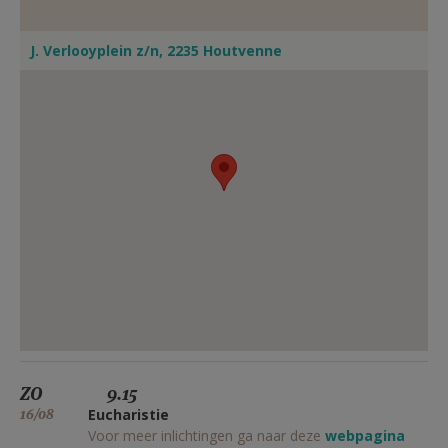
J. Verlooyplein z/n, 2235 Houtvenne
ZO
9.15
16/08
Eucharistie
Voor meer inlichtingen ga naar deze
webpagina