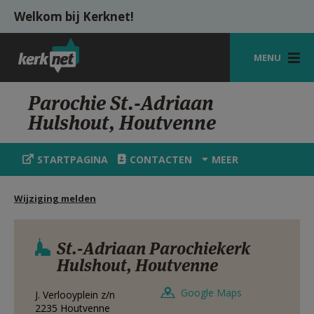
Overslaan en naar de inhoud gaan
Welkom bij Kerknet!
MENU
STARTPAGINA
Parochie St.-Adriaan
Hulshout, Houtvenne
KERK
VIERINGEN
STARTPAGINA
CONTACTEN
MEER
SHOP
Wijziging melden
ZOEKEN
HULP
St.-Adriaan Parochiekerk
Hulshout, Houtvenne
MIJN PAROCHIE
Google Maps
J. Verlooyplein z/n
AANMELDEN OF REGISTREREN
2235
Houtvenne