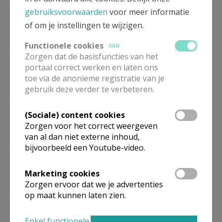
ZO
9.15
gebruiksvoorwaarden
voor meer informatie
17/01
Eucharistie
of om je instellingen te wijzigen.
Voor meer inlichtingen ga naar deze
webpagina
Functionele cookies
AAN
ZO
9.15
Zorgen dat de basisfuncties van het
24/01
Woord- en Communiedienst
portaal correct werken en laten ons
Voor meer inlichtingen ga naar deze
webpagina
toe via de anonieme registratie van je
gebruik deze verder te verbeteren.
ZO
9.15
21/02
Eucharistie
(Sociale) content cookies
Voor meer inlichtingen ga naar deze
webpagina
Zorgen voor het correct weergeven
van al dan niet externe inhoud,
ZO
9.15
bijvoorbeeld een Youtube-video.
28/02
Woord- en Communiedienst
Voor meer inlichtingen ga naar deze
webpagina
Marketing cookies
Zorgen ervoor dat we je advertenties
ZO
9.15
op maat kunnen laten zien.
21/03
Eucharistie
Voor meer inlichtingen ga naar deze
webpagina
Enkel functionele