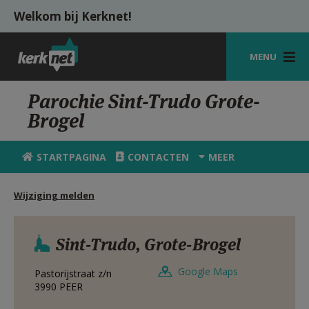
Overslaan en naar de inhoud gaan
Welkom bij Kerknet!
MENU
STARTPAGINA
Parochie Sint-Trudo Grote-
Brogel
KERK
VIERINGEN
STARTPAGINA
CONTACTEN
MEER
SHOP
Wijziging melden
ZOEKEN
HULP
Sint-Trudo, Grote-Brogel
MIJN PAROCHIE
Google Maps
Pastorijstraat z/n
3990
PEER
AANMELDEN OF REGISTREREN