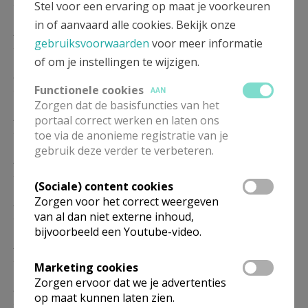
27/09
Stel voor een ervaring op maat je voorkeuren
in of aanvaard alle cookies. Bekijk onze
ZO
9.00
Eucharistie
gebruiksvoorwaarden
voor meer informatie
25/10
of om je instellingen te wijzigen.
ZO
9.00
Eucharistie
22/11
Functionele cookies
AAN
Zorgen dat de basisfuncties van het
ZO
9.00
Eucharistie
portaal correct werken en laten ons
27/12
toe via de anonieme registratie van je
gebruik deze verder te verbeteren.
ZO
9.00
Eucharistie
24/01
(Sociale) content cookies
Zorgen voor het correct weergeven
ZO
9.00
Eucharistie
van al dan niet externe inhoud,
28/02
bijvoorbeeld een Youtube-video.
ZO
9.00
Eucharistie
28/03
Marketing cookies
Zorgen ervoor dat we je advertenties
ZO
9.00
Eucharistie
op maat kunnen laten zien.
25/04