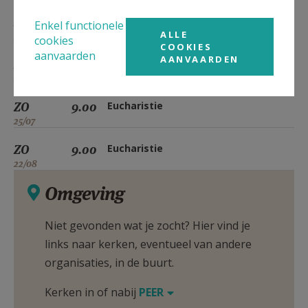
ZO
9.00
Eucharistie
Enkel functionele
ALLE
23/05
cookies
COOKIES
aanvaarden
AANVAARDEN
ZO
9.00
Eucharistie
27/06
ZO
9.00
Eucharistie
25/07
ZO
9.00
Eucharistie
22/08
Omgeving
Niet gevonden wat je zocht? Hier vind je
links naar kerken, eventueel van andere
organisaties, in de buurt.
Kerken in of nabij
PEER