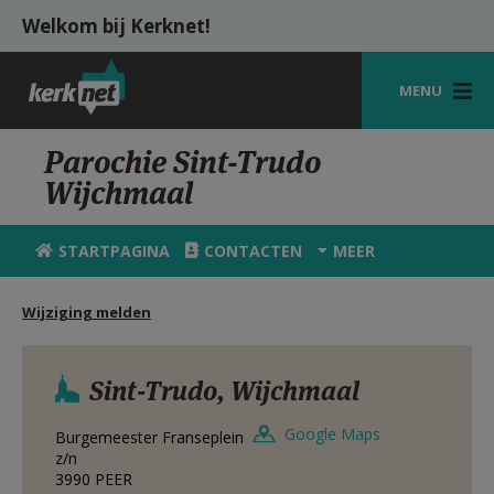
Overslaan en naar de inhoud gaan
Welkom bij Kerknet!
MENU
STARTPAGINA
Parochie Sint-Trudo
Wijchmaal
KERK
VIERINGEN
STARTPAGINA
CONTACTEN
MEER
SHOP
Wijziging melden
ZOEKEN
HULP
Sint-Trudo, Wijchmaal
MIJN PAROCHIE
Google Maps
Burgemeester Franseplein
z/n
AANMELDEN OF REGISTREREN
3990
PEER