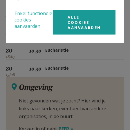
18/04
Enkel functionele
ZO
10.30
Eucharistie
ALLE
cookies
16/05
COOKIES
aanvaarden
AANVAARDEN
ZO
10.30
Eucharistie
20/06
ZO
10.30
Eucharistie
18/07
ZO
10.30
Eucharistie
15/08
Omgeving
Niet gevonden wat je zocht? Hier vind je
links naar kerken, eventueel van andere
organisaties, in de buurt.
Kerken in of nabij
PEER