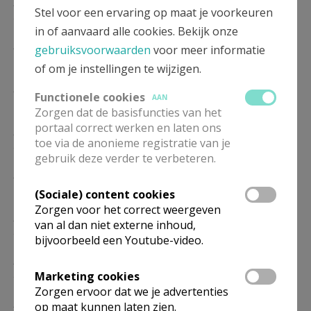
ZO
10.30
Eucharistie
Stel voor een ervaring op maat je voorkeuren
20/09
in of aanvaard alle cookies. Bekijk onze
ZO
10.30
Eucharistie
gebruiksvoorwaarden
voor meer informatie
18/10
of om je instellingen te wijzigen.
ZO
10.30
Eucharistie
Functionele cookies
AAN
15/11
Zorgen dat de basisfuncties van het
portaal correct werken en laten ons
ZO
10.30
Eucharistie
toe via de anonieme registratie van je
20/12
gebruik deze verder te verbeteren.
ZO
10.30
Eucharistie
17/01
(Sociale) content cookies
Zorgen voor het correct weergeven
ZO
10.30
Eucharistie
van al dan niet externe inhoud,
21/02
bijvoorbeeld een Youtube-video.
ZO
10.30
Eucharistie
21/03
Marketing cookies
Zorgen ervoor dat we je advertenties
ZO
10.30
Eucharistie
op maat kunnen laten zien.