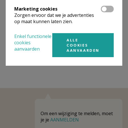
Omgeving
Marketing cookies
Zorgen ervoor dat we je advertenties
Niet gevonden wat je zocht? Hier vind je
op maat kunnen laten zien.
links naar kerken, eventueel van andere
organisaties, in de buurt.
Enkel functionele
ALLE
cookies
Kerken in of nabij
Lier
COOKIES
aanvaarden
AANVAARDEN
Om een wijziging te melden, moet
je je
AANMELDEN