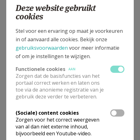
Deze website gebruikt
cookies
Lispersteenweg 273, 2500 Lier
Stel voor een ervaring op maat je voorkeuren
in of aanvaard alle cookies. Bekijk onze
gebruiksvoorwaarden
voor meer informatie
of om je instellingen te wijzigen.
Functionele cookies
AAN
Zorgen dat de basisfuncties van het
portaal correct werken en laten ons
toe via de anonieme registratie van je
gebruik deze verder te verbeteren.
(Sociale) content cookies
In deze kerk vinden geen weekendvieringen plaats. Via de
Zorgen voor het correct weergeven
onderstaande lijst kan je het aanbod van kerken in de buurt
van al dan niet externe inhoud,
raadplegen.
bijvoorbeeld een Youtube-video.