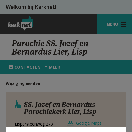
Overslaan en naar de inhoud gaan
Welkom bij Kerknet!
MENU
STARTPAGINA
Parochie SS. Jozef en
Bernardus Lier, Lisp
KERK
VIERINGEN
CONTACTEN
MEER
SHOP
Wijziging melden
ZOEKEN
HULP
SS. Jozef en Bernardus
Parochiekerk Lier, Lisp
MIJN PAROCHIE
Google Maps
Lispersteenweg 273
AANMELDEN OF REGISTREREN
2500
Lier