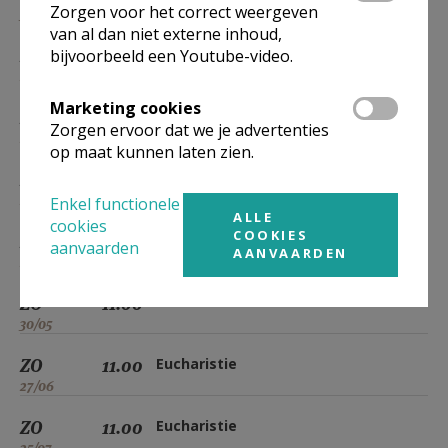
Zorgen voor het correct weergeven
31/01
van al dan niet externe inhoud,
ZO
11.00
Eucharistie
bijvoorbeeld een Youtube-video.
28/02
Marketing cookies
ZO
11.00
Eucharistie
Zorgen ervoor dat we je advertenties
28/03
op maat kunnen laten zien.
ZO
11.00
Eucharistie
25/04
Enkel functionele
ALLE
cookies
COOKIES
ZO
11.00
Eucharistie
aanvaarden
AANVAARDEN
23/05
ZO
11.00
Eucharistie
30/05
ZO
11.00
Eucharistie
27/06
ZO
11.00
Eucharistie