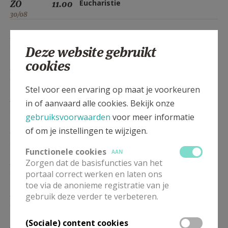
ZO
11.00
Eucharistie
30/08
ZO
11.00
Eucharistie
27/09
Deze website gebruikt
cookies
ZO
11.00
Eucharistie
25/10
Stel voor een ervaring op maat je voorkeuren
ZO
11.00
Eucharistie
in of aanvaard alle cookies. Bekijk onze
22/11
gebruiksvoorwaarden
voor meer informatie
ZO
11.00
Eucharistie
of om je instellingen te wijzigen.
29/11
Functionele cookies
AAN
ZO
11.00
Eucharistie
Zorgen dat de basisfuncties van het
27/12
portaal correct werken en laten ons
toe via de anonieme registratie van je
ZO
11.00
Eucharistie
gebruik deze verder te verbeteren.
24/01
(Sociale) content cookies
ZO
11.00
Eucharistie