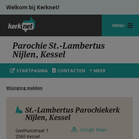
Overslaan en naar de inhoud gaan
Welkom bij Kerknet!
MENU
STARTPAGINA
Parochie St.-Lambertus
Nijlen, Kessel
KERK
VIERINGEN
STARTPAGINA
CONTACTEN
MEER
SHOP
Wijziging melden
ZOEKEN
HULP
St.-Lambertus Parochiekerk
Nijlen, Kessel
MIJN PAROCHIE
Google Maps
Gasthuisstraat 1
AANMELDEN OF REGISTREREN
2560
Kessel