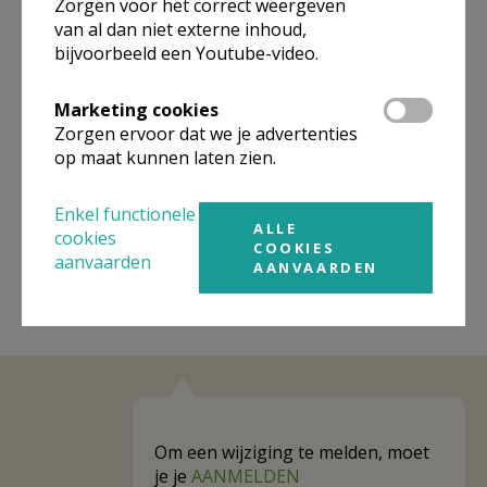
Zorgen voor het correct weergeven
van al dan niet externe inhoud,
Omgeving
bijvoorbeeld een Youtube-video.
Niet gevonden wat je zocht? Hier vind je
Marketing cookies
links naar kerken, eventueel van andere
Zorgen ervoor dat we je advertenties
organisaties, in de buurt.
op maat kunnen laten zien.
Kerken in of nabij
Borsbeke
Enkel functionele
ALLE
cookies
COOKIES
aanvaarden
AANVAARDEN
Om een wijziging te melden, moet
je je
AANMELDEN