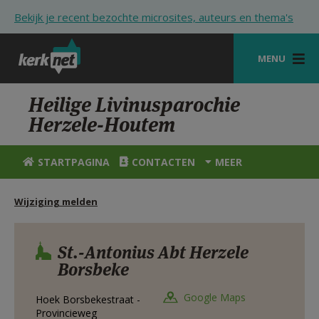
Overslaan en naar de inhoud gaan
Bekijk je recent bezochte microsites, auteurs en thema's
MENU
STARTPAGINA
Heilige Livinusparochie
Herzele-Houtem
KERK
VIERINGEN
STARTPAGINA
CONTACTEN
MEER
SHOP
Wijziging melden
ZOEKEN
HULP
St.-Antonius Abt Herzele
Borsbeke
STARTPAGINA PORTAAL
Google Maps
Hoek Borsbekestraat -
MIJN PAROCHIE
Provincieweg