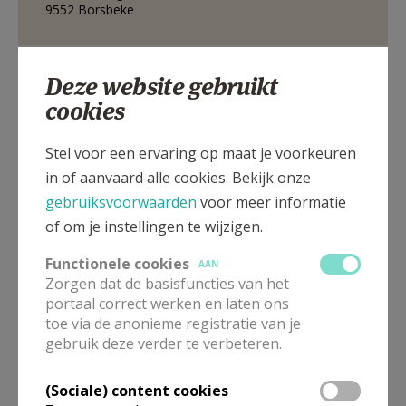
9552
Borsbeke
AANMELDEN OF REGISTREREN
Hoek Borsbekestraat - Provincieweg, 9552 Borsbeke
Deze website gebruikt
cookies
Stel voor een ervaring op maat je voorkeuren
in of aanvaard alle cookies. Bekijk onze
gebruiksvoorwaarden
voor meer informatie
of om je instellingen te wijzigen.
Functionele cookies
AAN
Zorgen dat de basisfuncties van het
portaal correct werken en laten ons
toe via de anonieme registratie van je
gebruik deze verder te verbeteren.
In deze kerk vinden geen weekendvieringen plaats. Via de
onderstaande lijst kan je het aanbod van kerken in de buurt
raadplegen.
(Sociale) content cookies