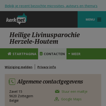
Overslaan en naar de inhoud gaan
Bekijk je recent bezochte microsites, auteurs en thema's
MENU
STARTPAGINA
Heilige Livinusparochie
Herzele-Houtem
KERK
VIERINGEN
STARTPAGINA
CONTACTEN
MEER
SHOP
Wijziging melden
Privacy info
ZOEKEN
Algemene contactgegevens
HULP
STARTPAGINA PORTAAL
Zavel 15
Stuur een mailtje
9620
Zottegem
Google Maps
België
MIJN PAROCHIE