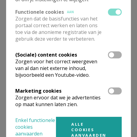
Stuur een mailtje
Functionele cookies
AAN
Google Maps
Zorgen dat de basisfuncties van het
portaal correct werken en laten ons
toe via de anonieme registratie van je
gebruik deze verder te verbeteren.
Permanent diaken
(Sociale) content cookies
Zorgen voor het correct weergeven
Eric
Vidts
Holestraat 2 bus 6
van al dan niet externe inhoud,
9552
Borsbeke
bijvoorbeeld een Youtube-video.
32 53 62 10 37
Marketing cookies
32 499 140 298
Zorgen ervoor dat we je advertenties
Stuur een mailtje
op maat kunnen laten zien.
Google Maps
Enkel functionele
ALLE
cookies
COOKIES
aanvaarden
AANVAARDEN