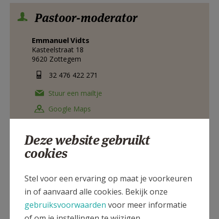
Pastoor-moderator
Emmanuel
Vidts
Kasteelstraat 18
9620
Zottegem
32 476 422 271
Stuur een mailtje
Google Maps
Deze website gebruikt
cookies
Permanent diaken
Stel voor een ervaring op maat je voorkeuren
Marc
Van Iseghem
Armstraat 26
in of aanvaard alle cookies. Bekijk onze
9550
Sint-Lievens-Esse
gebruiksvoorwaarden
voor meer informatie
32 478 609 736
of om je instellingen te wijzigen.