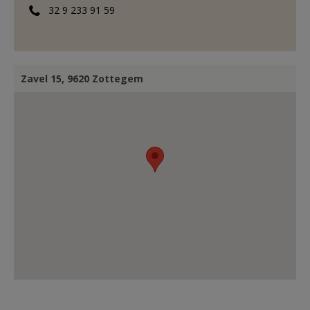
32 9 233 91 59
AANMELDEN OF REGISTREREN
Zavel 15, 9620 Zottegem