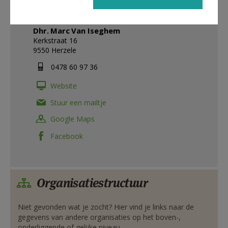
secretariaat
Dhr.
Marc
Van Iseghem
Kerkstraat 16
9550
Herzele
0478 60 97 36
Website
Stuur een mailtje
Google Maps
Facebook
Organisatiestructuur
Niet gevonden wat je zocht? Hier vind je links naar de
gegevens van andere organisaties op het boven-,
onderliggende of gelijke niveau.