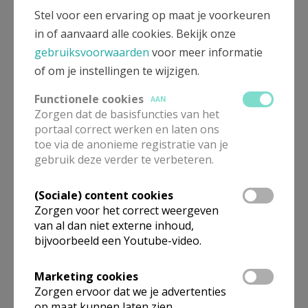
Pastoor-moderator
Stel voor een ervaring op maat je voorkeuren
in of aanvaard alle cookies. Bekijk onze
Emmanuel
Vidts
Kasteelstraat 18
gebruiksvoorwaarden
voor meer informatie
9620
Zottegem
of om je instellingen te wijzigen.
32 476 422 271
Functionele cookies
AAN
Stuur een mailtje
Zorgen dat de basisfuncties van het
portaal correct werken en laten ons
Google Maps
toe via de anonieme registratie van je
gebruik deze verder te verbeteren.
(Sociale) content cookies
Parochievicaris
Zorgen voor het correct weergeven
van al dan niet externe inhoud,
Peter
Kiekens
bijvoorbeeld een Youtube-video.
Acacialaan 37
9620
Zottegem
Marketing cookies
32 476 406 676
Zorgen ervoor dat we je advertenties
op maat kunnen laten zien.
Stuur een mailtje