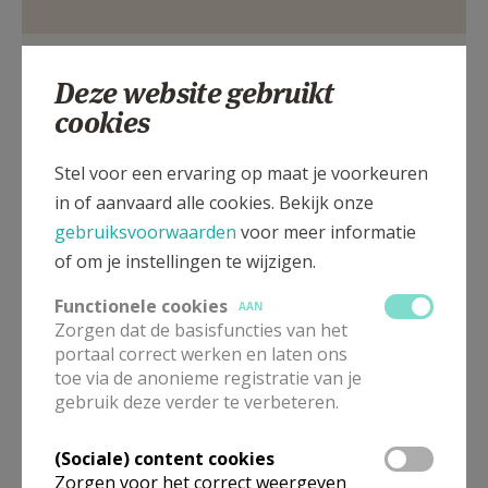
AANMELDEN OF REGISTREREN
Etikhoveplein, 9680 Etikhove
Deze website gebruikt
cookies
Stel voor een ervaring op maat je voorkeuren
in of aanvaard alle cookies. Bekijk onze
gebruiksvoorwaarden
voor meer informatie
of om je instellingen te wijzigen.
Functionele cookies
AAN
Zorgen dat de basisfuncties van het
portaal correct werken en laten ons
toe via de anonieme registratie van je
gebruik deze verder te verbeteren.
In deze kerk vinden geen weekendvieringen plaats. Via de
onderstaande lijst kan je het aanbod van kerken in de buurt
raadplegen.
(Sociale) content cookies
Zorgen voor het correct weergeven