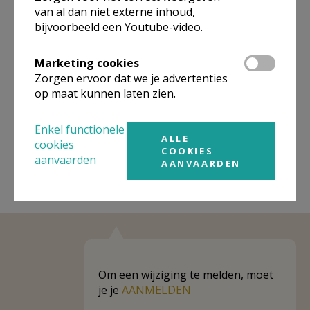
Omgeving
van al dan niet externe inhoud,
bijvoorbeeld een Youtube-video.
Niet gevonden wat je zocht? Hier vind je
links naar kerken, eventueel van andere
Marketing cookies
Zorgen ervoor dat we je advertenties
organisaties, in de buurt.
op maat kunnen laten zien.
Kerken in of nabij
Etikhove
Enkel functionele
ALLE
cookies
COOKIES
aanvaarden
AANVAARDEN
Om een wijziging te melden, moet
je je
AANMELDEN