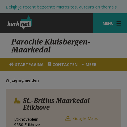
Overslaan en naar de inhoud gaan
Bekijk je recent bezochte microsites, auteurs en thema's
MENU
STARTPAGINA
Parochie Kluisbergen-
Maarkedal
KERK
VIERINGEN
STARTPAGINA
CONTACTEN
MEER
SHOP
Wijziging melden
ZOEKEN
HULP
St.-Britius Maarkedal
Etikhove
STARTPAGINA PORTAAL
Google Maps
Etikhoveplein
MIJN PAROCHIE
9680
Etikhove