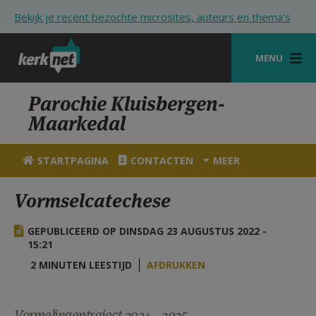
Overslaan en naar de inhoud gaan
Bekijk je recent bezochte microsites, auteurs en thema's
MENU
STARTPAGINA
Parochie Kluisbergen-
Maarkedal
KERK
VIERINGEN
STARTPAGINA
CONTACTEN
MEER
SHOP
Vormselcatechese
ZOEKEN
GEPUBLICEERD OP DINSDAG 23 AUGUSTUS 2022 -
HULP
15:21
2 MINUTEN LEESTIJD
AFDRUKKEN
STARTPAGINA PORTAAL
MIJN PAROCHIE
Vormelingentraject 2024 - 2025