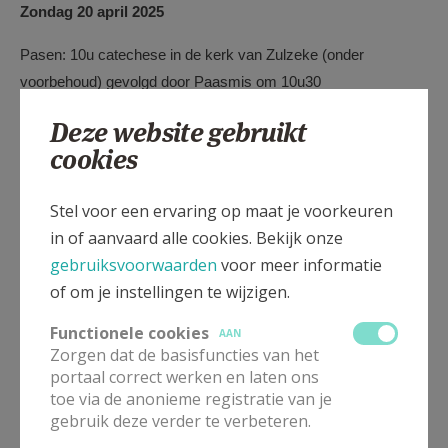
Zondag 20 april 2025
Pasen: 10u catechese in de kerk van Zulzeke (onder
voorbehoud) gevolgd door Paasmis om 10u30
Deze website gebruikt
Donderdag 1 mei 2025
cookies
Maria-maand: 14u-17u wandeling vanaf kerk Ruien met 4-
uurtje langs Maria-grot
Stel voor een ervaring op maat je voorkeuren
in of aanvaard alle cookies. Bekijk onze
Donderdag 15 mei 2025
gebruiksvoorwaarden
voor meer informatie
Repetitie Vormsel: 16u30 tot 17u30, kerk van Berchem
of om je instellingen te wijzigen.
Donderdag 22 mei 2025
Functionele cookies
AAN
Zorgen dat de basisfuncties van het
Repetitie Vormsel: 16u30 tot 17u30, kerk van Berchem
portaal correct werken en laten ons
toe via de anonieme registratie van je
Zaterdag 24 mei 2025
gebruik deze verder te verbeteren.