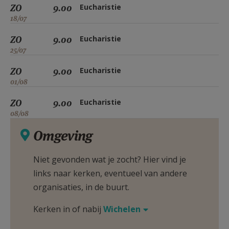
ZO
9.00
Eucharistie
18/07
ZO
9.00
Eucharistie
25/07
ZO
9.00
Eucharistie
01/08
ZO
9.00
Eucharistie
08/08
Omgeving
Niet gevonden wat je zocht? Hier vind je
links naar kerken, eventueel van andere
organisaties, in de buurt.
Kerken in of nabij
Wichelen