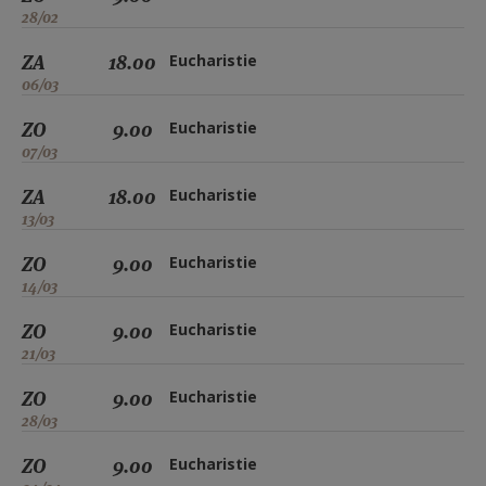
28/02
ZA
18.00
Eucharistie
06/03
ZO
9.00
Eucharistie
07/03
ZA
18.00
Eucharistie
13/03
ZO
9.00
Eucharistie
14/03
ZO
9.00
Eucharistie
21/03
ZO
9.00
Eucharistie
28/03
ZO
9.00
Eucharistie