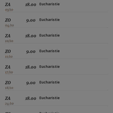
ZA
18.00
Eucharistie
03/10
ZO
9.00
Eucharistie
04/10
ZA
18.00
Eucharistie
10/10
ZO
9.00
Eucharistie
11/10
ZA
18.00
Eucharistie
17/10
ZO
9.00
Eucharistie
18/10
ZA
18.00
Eucharistie
24/10