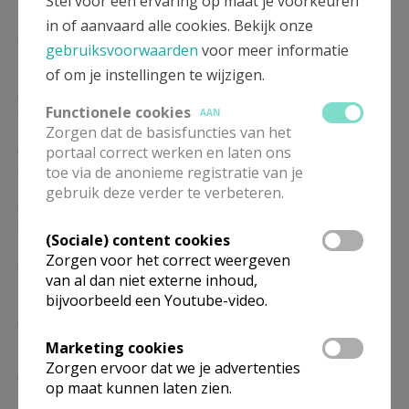
Stel voor een ervaring op maat je voorkeuren
in of aanvaard alle cookies. Bekijk onze
ZA
18.00
Eucharistie
gebruiksvoorwaarden
voor meer informatie
19/12
of om je instellingen te wijzigen.
ZO
9.00
Eucharistie
20/12
Functionele cookies
AAN
Zorgen dat de basisfuncties van het
ZA
18.00
Eucharistie
portaal correct werken en laten ons
26/12
toe via de anonieme registratie van je
gebruik deze verder te verbeteren.
ZO
9.00
Eucharistie
27/12
(Sociale) content cookies
Zorgen voor het correct weergeven
ZA
18.00
Eucharistie
van al dan niet externe inhoud,
02/01
bijvoorbeeld een Youtube-video.
ZO
9.00
Eucharistie
03/01
Marketing cookies
Zorgen ervoor dat we je advertenties
ZA
18.00
Eucharistie
op maat kunnen laten zien.
09/01