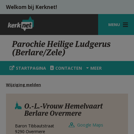
Overslaan en naar de inhoud gaan
Welkom bij Kerknet!
MENU
STARTPAGINA
Parochie Heilige Ludgerus
(Berlare/Zele)
KERK
VIERINGEN
STARTPAGINA
CONTACTEN
MEER
SHOP
Wijziging melden
ZOEKEN
HULP
O.-L.-Vrouw Hemelvaart
Berlare Overmere
MIJN PAROCHIE
Google Maps
Baron Tibbautstraat
AANMELDEN OF REGISTREREN
9290
Overmere