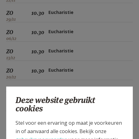
22/11
ZO
10.30
Eucharistie
29/11
ZO
10.30
Eucharistie
06/12
ZO
10.30
Eucharistie
13/12
ZO
10.30
Eucharistie
20/12
ZO
10.30
Eucharistie
27/12
Deze website gebruikt
cookies
ZO
10.30
Eucharistie
03/01
Stel voor een ervaring op maat je voorkeuren
ZO
10.30
Eucharistie
in of aanvaard alle cookies. Bekijk onze
10/01