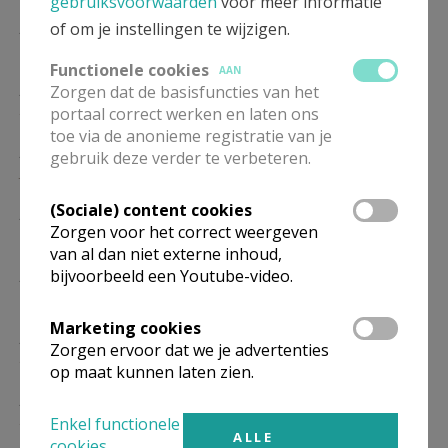
gebruiksvoorwaarden
voor meer informatie
ZO
10.30
Eucharistie
of om je instellingen te wijzigen.
17/01
Functionele cookies
AAN
ZO
10.30
Eucharistie
Zorgen dat de basisfuncties van het
24/01
portaal correct werken en laten ons
toe via de anonieme registratie van je
ZO
10.30
Eucharistie
gebruik deze verder te verbeteren.
31/01
(Sociale) content cookies
ZO
10.30
Eucharistie
Zorgen voor het correct weergeven
07/02
van al dan niet externe inhoud,
ZO
10.30
Eucharistie
bijvoorbeeld een Youtube-video.
14/02
Marketing cookies
ZO
10.30
Eucharistie
Zorgen ervoor dat we je advertenties
21/02
op maat kunnen laten zien.
ZO
10.30
Eucharistie
28/02
Enkel functionele
ALLE
cookies