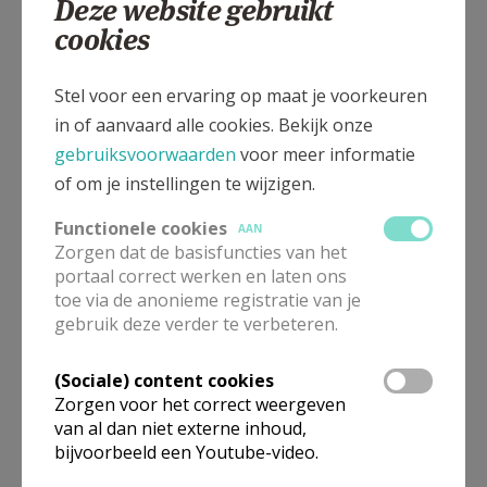
Deze website gebruikt
cookies
Pastoor-moderator
Jan
Van Raemdonck
Stel voor een ervaring op maat je voorkeuren
Heilig-Hartplein 9
in of aanvaard alle cookies. Bekijk onze
9240
Zele
gebruiksvoorwaarden
voor meer informatie
32 52 44 43 18
of om je instellingen te wijzigen.
Stuur een mailtje
Functionele cookies
AAN
Google Maps
Zorgen dat de basisfuncties van het
portaal correct werken en laten ons
toe via de anonieme registratie van je
gebruik deze verder te verbeteren.
Pastoor
(Sociale) content cookies
Maarten
Pijnacker
Zorgen voor het correct weergeven
Baron Tibbautstraat 8
van al dan niet externe inhoud,
9290
Berlare
bijvoorbeeld een Youtube-video.
32 9 330 68 95