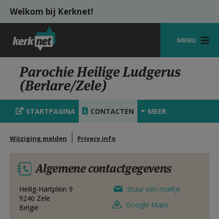
Overslaan en naar de inhoud gaan
Welkom bij Kerknet!
MENU
STARTPAGINA
Parochie Heilige Ludgerus
(Berlare/Zele)
KERK
VIERINGEN
STARTPAGINA
CONTACTEN
MEER
SHOP
Wijziging melden
Privacy info
ZOEKEN
Algemene contactgegevens
HULP
MIJN PAROCHIE
Heilig-Hartplein 9
Stuur een mailtje
9240
Zele
Google Maps
België
AANMELDEN OF REGISTREREN