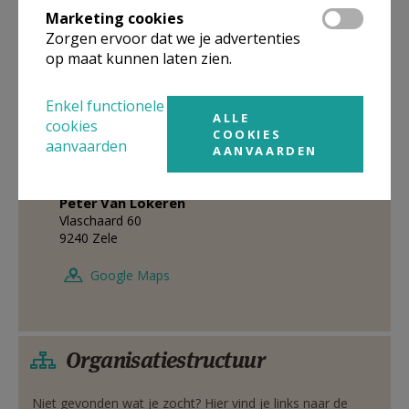
32 478 567 301
Marketing cookies
Zorgen ervoor dat we je advertenties
Stuur een mailtje
op maat kunnen laten zien.
Google Maps
Enkel functionele
ALLE
cookies
COOKIES
aanvaarden
AANVAARDEN
Permanent diaken
Peter
Van Lokeren
Vlaschaard 60
9240
Zele
Google Maps
Organisatiestructuur
Niet gevonden wat je zocht? Hier vind je links naar de