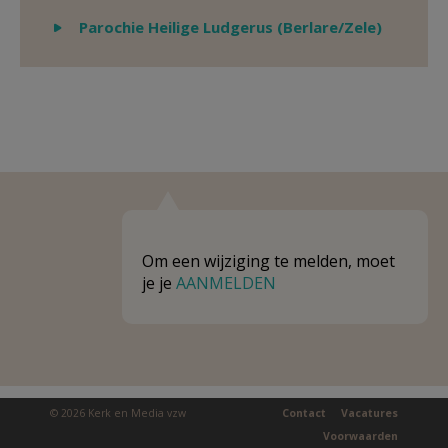
Weergeven
Parochie Heilige Ludgerus (Berlare/Zele)
Om een wijziging te melden, moet
je je
AANMELDEN
© 2026 Kerk en Media vzw
Contact
Vacatures
Voorwaarden