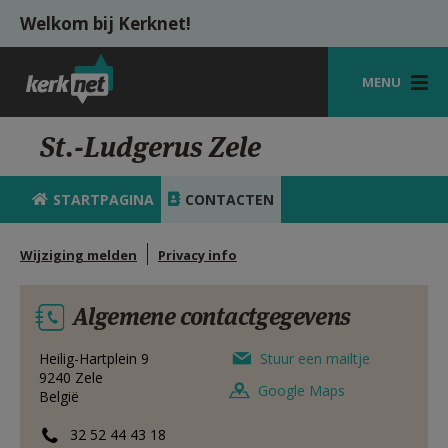
Overslaan en naar de inhoud gaan
Welkom bij Kerknet!
MENU
STARTPAGINA
St.-Ludgerus Zele
KERK
STARTPAGINA
CONTACTEN
VIERINGEN
Wijziging melden
Privacy info
SHOP
ZOEKEN
Algemene contactgegevens
HULP
Heilig-Hartplein 9
Stuur een mailtje
9240
Zele
MIJN PAROCHIE
Google Maps
België
AANMELDEN OF REGISTREREN
32 52 44 43 18