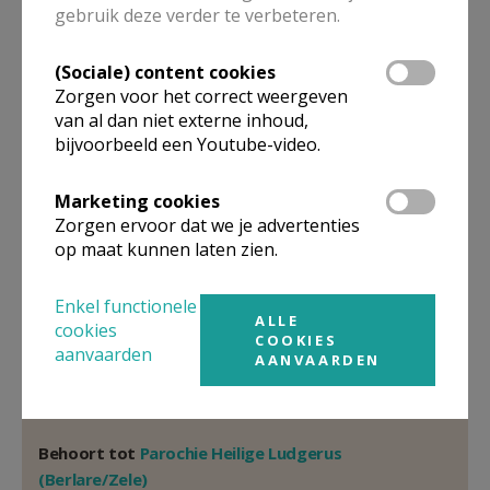
Pastoor
gebruik deze verder te verbeteren.
Jan
Van Raemdonck
(Sociale) content cookies
Heilig-Hartplein 9
Zorgen voor het correct weergeven
9240
Zele
van al dan niet externe inhoud,
32 52 44 43 18
bijvoorbeeld een Youtube-video.
Stuur een mailtje
Marketing cookies
Google Maps
Zorgen ervoor dat we je advertenties
op maat kunnen laten zien.
Enkel functionele
Organisatiestructuur
ALLE
cookies
COOKIES
aanvaarden
AANVAARDEN
Niet gevonden wat je zocht? Hier vind je links naar de
gegevens van andere organisaties op het boven-,
onderliggende of gelijke niveau.
Behoort tot
Parochie Heilige Ludgerus
(Berlare/Zele)