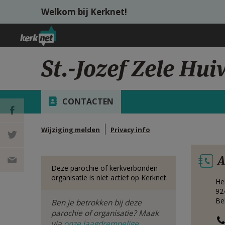
Overslaan en naar de inhoud gaan
Welkom bij Kerknet!
St.-Jozef Zele Hui
CONTACTEN
Wijziging melden
Privacy info
DEEL OP
A
FACEBOOK
DEEL OP
Deze parochie of kerkverbonden
organisatie is niet actief op Kerknet.
Hei
TWITTER
DEEL
92
Be
Ben je betrokken bij deze
VIA
parochie of organisatie? Maak
via
onze laagdrempelige