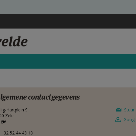
velde
lgemene contactgegevens
lig-Hartplein 9
Stuur 
40
Zele
Googl
lgië
32 52 44 43 18