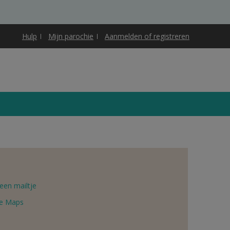
Hulp
Mijn parochie
Aanmelden of registreren
een mailtje
e Maps