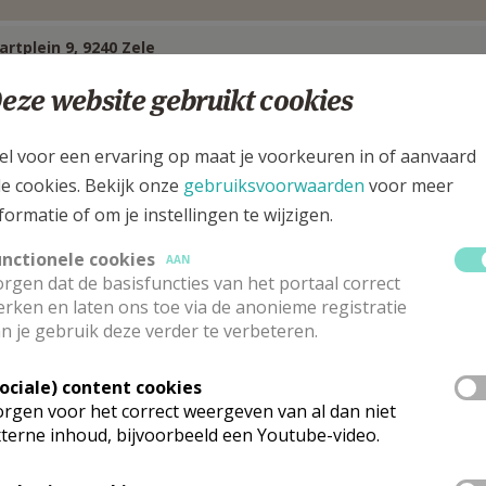
artplein 9, 9240 Zele
eze website gebruikt cookies
el voor een ervaring op maat je voorkeuren in of aanvaard
le cookies. Bekijk onze
gebruiksvoorwaarden
voor meer
formatie of om je instellingen te wijzigen.
unctionele cookies
AAN
rgen dat de basisfuncties van het portaal correct
rken en laten ons toe via de anonieme registratie
n je gebruik deze verder te verbeteren.
Sociale) content cookies
rgen voor het correct weergeven van al dan niet
astoor
terne inhoud, bijvoorbeeld een Youtube-video.
n
Van Raemdonck
Stuur een mailtje