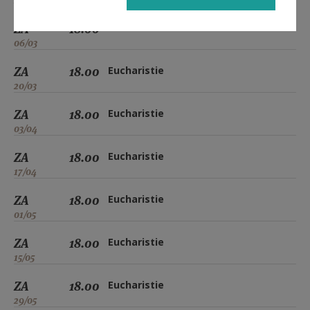
20/02
ZA
18.00
Eucharistie
06/03
ZA
18.00
Eucharistie
20/03
ZA
18.00
Eucharistie
03/04
ZA
18.00
Eucharistie
17/04
ZA
18.00
Eucharistie
01/05
ZA
18.00
Eucharistie
15/05
ZA
18.00
Eucharistie
29/05