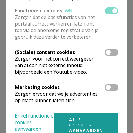
21/11
Functionele cookies
AAN
ZA
18.00
Eucharistie
Zorgen dat de basisfuncties van het
05/12
portaal correct werken en laten ons
toe via de anonieme registratie van je
ZA
18.00
Eucharistie
gebruik deze verder te verbeteren.
19/12
(Sociale) content cookies
ZA
18.00
Eucharistie
Zorgen voor het correct weergeven
02/01
van al dan niet externe inhoud,
ZA
18.00
Eucharistie
bijvoorbeeld een Youtube-video.
16/01
Marketing cookies
ZA
18.00
Eucharistie
Zorgen ervoor dat we je advertenties
30/01
op maat kunnen laten zien.
ZA
18.00
Eucharistie
06/02
Enkel functionele
ALLE
cookies
COOKIES
ZA
18.00
Eucharistie
aanvaarden
AANVAARDEN