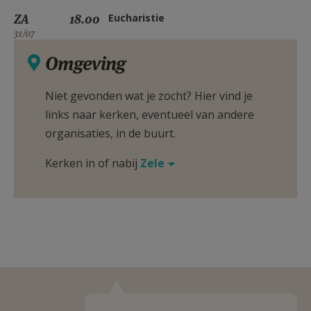
ZA
18.00
Eucharistie
31/07
Omgeving
Niet gevonden wat je zocht? Hier vind je
links naar kerken, eventueel van andere
organisaties, in de buurt.
Kerken in of nabij
Zele