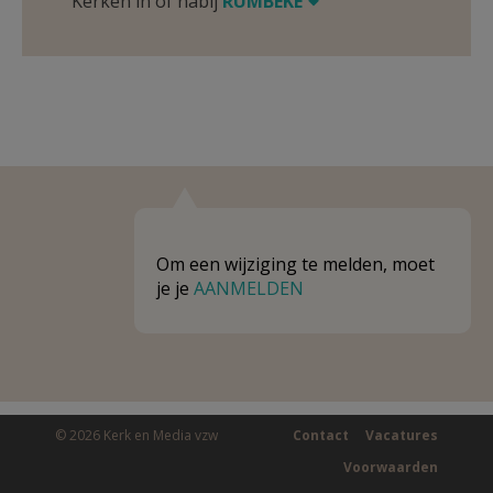
Kerken in of nabij
RUMBEKE
Om een wijziging te melden, moet
je je
AANMELDEN
© 2026 Kerk en Media vzw
Contact
Vacatures
Voorwaarden