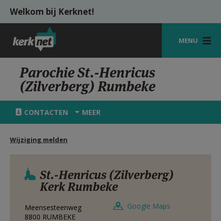
Overslaan en naar de inhoud gaan
Welkom bij Kerknet!
MENU
STARTPAGINA
Parochie St.-Henricus
(Zilverberg) Rumbeke
KERK
VIERINGEN
CONTACTEN
MEER
SHOP
Wijziging melden
ZOEKEN
HULP
St.-Henricus (Zilverberg)
Kerk Rumbeke
MIJN PAROCHIE
Google Maps
Meensesteenweg
AANMELDEN OF REGISTREREN
8800
RUMBEKE