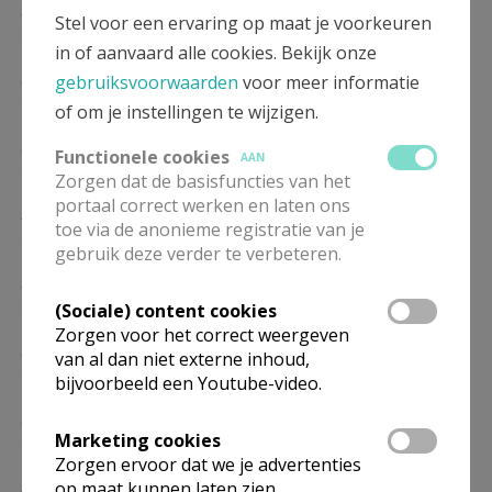
ZO
9.00
Eucharistie
Stel voor een ervaring op maat je voorkeuren
27/09
in of aanvaard alle cookies. Bekijk onze
ZO
9.00
Eucharistie
gebruiksvoorwaarden
voor meer informatie
25/10
of om je instellingen te wijzigen.
ZO
9.00
Eucharistie
Functionele cookies
AAN
22/11
Zorgen dat de basisfuncties van het
portaal correct werken en laten ons
ZO
9.00
Eucharistie
toe via de anonieme registratie van je
27/12
gebruik deze verder te verbeteren.
ZO
9.00
Eucharistie
24/01
(Sociale) content cookies
Zorgen voor het correct weergeven
ZO
9.00
Eucharistie
van al dan niet externe inhoud,
28/02
bijvoorbeeld een Youtube-video.
ZO
9.00
Eucharistie
Marketing cookies
28/03
Zorgen ervoor dat we je advertenties
ZO
9.00
Eucharistie
op maat kunnen laten zien.