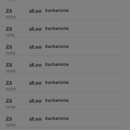
ZA
18.00
Eucharistie
08/05
ZA
18.00
Eucharistie
15/05
ZA
18.00
Eucharistie
22/05
ZA
18.00
Eucharistie
29/05
ZA
18.00
Eucharistie
05/06
ZA
18.00
Eucharistie
12/06
ZA
18.00
Eucharistie
19/06