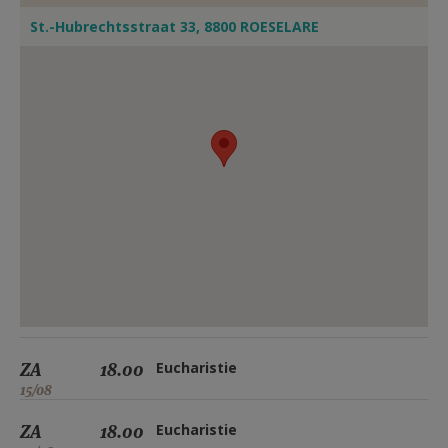
St.-Hubrechtsstraat 33, 8800 ROESELARE
ZA
18.00
Eucharistie
15/08
ZA
18.00
Eucharistie