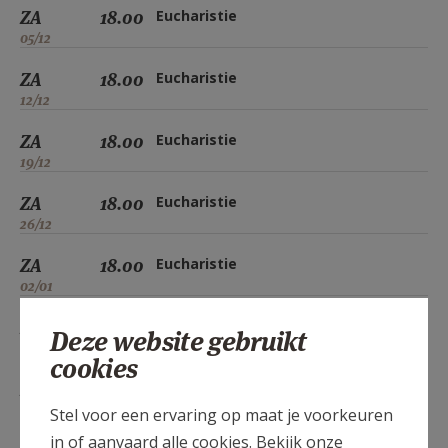
ZA
18.00
Eucharistie
05/12
ZA
18.00
Eucharistie
12/12
ZA
18.00
Eucharistie
19/12
ZA
18.00
Eucharistie
26/12
ZA
18.00
Eucharistie
02/01
ZA
18.00
Eucharistie
Deze website gebruikt
09/01
cookies
ZA
18.00
Eucharistie
16/01
Stel voor een ervaring op maat je voorkeuren
in of aanvaard alle cookies. Bekijk onze