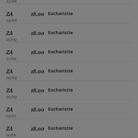
22/08
ZA
18.00
Eucharistie
29/08
ZA
18.00
Eucharistie
05/09
ZA
18.00
Eucharistie
12/09
ZA
18.00
Eucharistie
19/09
ZA
18.00
Eucharistie
26/09
ZA
18.00
Eucharistie
03/10
ZA
18.00
Eucharistie
10/10