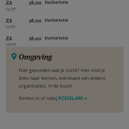
ZA
18.00
Eucharistie
14/08
ZA
18.00
Eucharistie
21/08
ZA
18.00
Eucharistie
28/08
Omgeving
Niet gevonden wat je zocht? Hier vind je
links naar kerken, eventueel van andere
organisaties, in de buurt.
Kerken in of nabij
ROESELARE