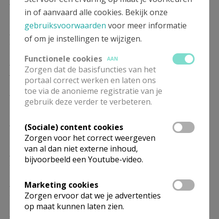
ZA
17.00
Eucharistie
in of aanvaard alle cookies. Bekijk onze
16/01
gebruiksvoorwaarden
voor meer informatie
ZA
17.00
Eucharistie
of om je instellingen te wijzigen.
23/01
Functionele cookies
AAN
ZA
17.00
Eucharistie
Zorgen dat de basisfuncties van het
30/01
portaal correct werken en laten ons
toe via de anonieme registratie van je
ZA
17.00
Eucharistie
gebruik deze verder te verbeteren.
06/02
ZA
17.00
Eucharistie
(Sociale) content cookies
13/02
Zorgen voor het correct weergeven
van al dan niet externe inhoud,
ZA
17.00
Eucharistie
bijvoorbeeld een Youtube-video.
20/02
ZA
17.00
Eucharistie
Marketing cookies
27/02
Zorgen ervoor dat we je advertenties
op maat kunnen laten zien.
ZA
17.00
Eucharistie