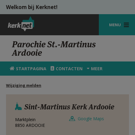
Overslaan en naar de inhoud gaan
Welkom bij Kerknet!
MENU
STARTPAGINA
Parochie St.-Martinus
Ardooie
KERK
VIERINGEN
STARTPAGINA
CONTACTEN
MEER
SHOP
Wijziging melden
ZOEKEN
HULP
Sint-Martinus Kerk Ardooie
MIJN PAROCHIE
Google Maps
Marktplein
8850
ARDOOIE
AANMELDEN OF REGISTREREN