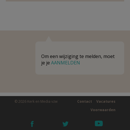
Om een wijziging te melden, moet
je je
AANMELDEN
© 2026 Kerk en Media vzw
Contact
Vacatures
Voorwaarden