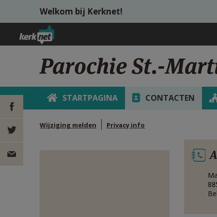
Overslaan en naar de inhoud gaan
Welkom bij Kerknet!
Parochie St.-Mart
STARTPAGINA
CONTACTEN
Wijziging melden
Privacy info
DEEL OP
A
FACEBOOK
DEEL OP
Ma
TWITTER
DEEL
88
Be
VIA