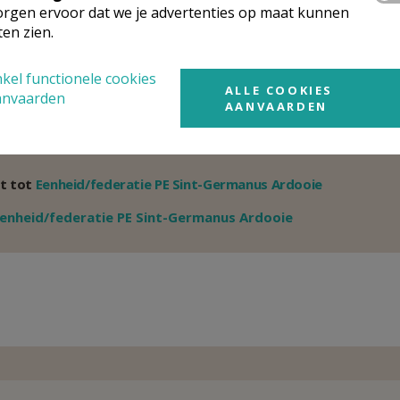
rgen ervoor dat we je advertenties op maat kunnen
0476/41 91 54
ten zien.
kel functionele cookies
rganisatiestructuur
ALLE COOKIES
anvaarden
AANVAARDEN
onden wat je zocht? Hier vind je links naar de gegevens van andere o
t tot
Eenheid/federatie PE Sint-Germanus Ardooie
Weergeven
enheid/federatie PE Sint-Germanus Ardooie