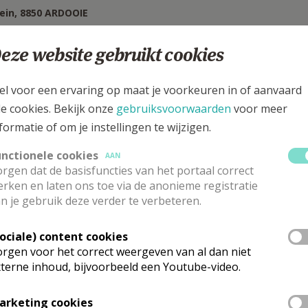
ein, 8850 ARDOOIE
eze website gebruikt cookies
el voor een ervaring op maat je voorkeuren in of aanvaard
le cookies. Bekijk onze
gebruiksvoorwaarden
voor meer
formatie of om je instellingen te wijzigen.
unctionele cookies
AAN
rgen dat de basisfuncties van het portaal correct
rken en laten ons toe via de anonieme registratie
n je gebruik deze verder te verbeteren.
Sociale) content cookies
astoor
rgen voor het correct weergeven van al dan niet
terne inhoud, bijvoorbeeld een Youtube-video.
H.
Dave
Vannnieuwenhuyse
Stuur een mailtje
rktplein 23
Google Maps
arketing cookies
50
ARDOOIE