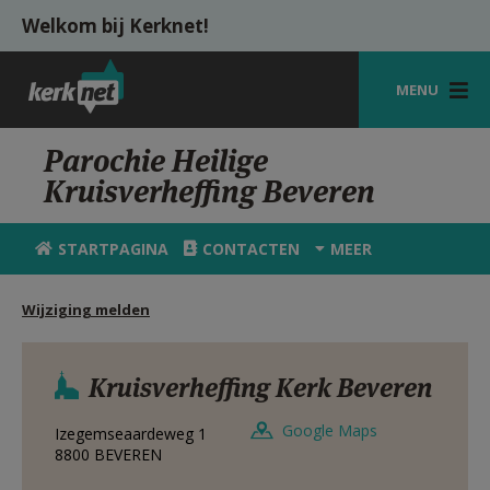
Overslaan en naar de inhoud gaan
Welkom bij Kerknet!
MENU
STARTPAGINA
Parochie Heilige
Kruisverheffing Beveren
KERK
VIERINGEN
STARTPAGINA
CONTACTEN
MEER
SHOP
Wijziging melden
ZOEKEN
HULP
Kruisverheffing Kerk Beveren
MIJN PAROCHIE
Google Maps
Izegemseaardeweg 1
8800
BEVEREN
AANMELDEN OF REGISTREREN