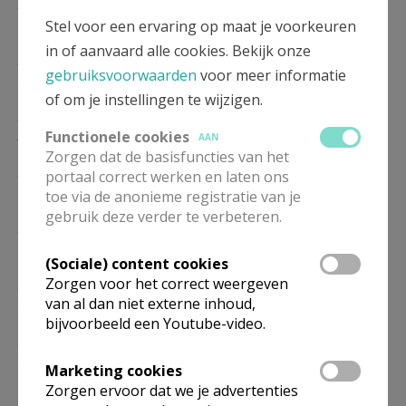
ZO
10.30
Eucharistie
17/01
Stel voor een ervaring op maat je voorkeuren
in of aanvaard alle cookies. Bekijk onze
ZO
10.30
Eucharistie
gebruiksvoorwaarden
voor meer informatie
24/01
of om je instellingen te wijzigen.
ZO
10.30
Eucharistie
31/01
Functionele cookies
AAN
Zorgen dat de basisfuncties van het
ZO
10.30
Eucharistie
portaal correct werken en laten ons
07/02
toe via de anonieme registratie van je
gebruik deze verder te verbeteren.
ZO
10.30
Eucharistie
14/02
(Sociale) content cookies
Zorgen voor het correct weergeven
ZO
10.30
Eucharistie
van al dan niet externe inhoud,
21/02
bijvoorbeeld een Youtube-video.
ZO
10.30
Eucharistie
28/02
Marketing cookies
Zorgen ervoor dat we je advertenties
ZO
10.30
Eucharistie