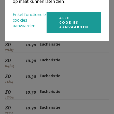
op maat kunnen laten zien.
07/03
ZO
10.30
Eucharistie
Enkel functionele
ALLE
14/03
cookies
COOKIES
aanvaarden
AANVAARDEN
ZO
10.30
Eucharistie
21/03
ZO
10.30
Eucharistie
28/03
ZO
10.30
Eucharistie
04/04
ZO
10.30
Eucharistie
11/04
ZO
10.30
Eucharistie
18/04
ZO
10.30
Eucharistie
25/04