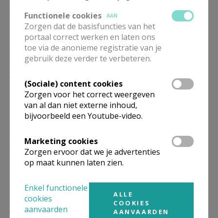
Eucharistie of Woord- en
Functionele cookies
communiedienst
AAN
Zorgen dat de basisfuncties van het
portaal correct werken en laten ons
toe via de anonieme registratie van je
ZA
19.00
gebruik deze verder te verbeteren.
13/02
Eucharistie of Woord- en
communiedienst
(Sociale) content cookies
Zorgen voor het correct weergeven
van al dan niet externe inhoud,
bijvoorbeeld een Youtube-video.
ZA
19.00
20/02
Eucharistie of Woord- en
Marketing cookies
communiedienst
Zorgen ervoor dat we je advertenties
op maat kunnen laten zien.
Enkel functionele
ZA
19.00
ALLE
cookies
27/02
COOKIES
Eucharistie of Woord- en
aanvaarden
AANVAARDEN