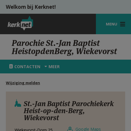
Overslaan en naar de inhoud gaan
Welkom bij Kerknet!
MENU
STARTPAGINA
Parochie St.-Jan Baptist
HeistopdenBerg, Wiekevorst
KERK
VIERINGEN
CONTACTEN
MEER
SHOP
Wijziging melden
ZOEKEN
HULP
St.-Jan Baptist Parochiekerk
Heist-op-den-Berg,
MIJN PAROCHIE
Wiekevorst
AANMELDEN OF REGISTREREN
Google Maps
Wiekevorst-Dorp 25