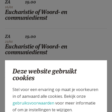
ZA
19.00
16/01
Eucharistie of Woord- en
communiedienst
ZA
19.00
23/01
Eucharistie of Woord- en
communiedienst
Deze website gebruikt
ZA
19.00
cookies
30/01
Eucharistie of Woord- en
communiedienst
Stel voor een ervaring op maat je voorkeuren
in of aanvaard alle cookies. Bekijk onze
gebruiksvoorwaarden
voor meer informatie
ZA
19.00
of om je instellingen te wijzigen.
06/02