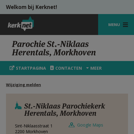
Overslaan en naar de inhoud gaan
Welkom bij Kerknet!
MENU
STARTPAGINA
Parochie St.-Niklaas
Herentals, Morkhoven
KERK
VIERINGEN
STARTPAGINA
CONTACTEN
MEER
SHOP
Wijziging melden
ZOEKEN
HULP
St.-Niklaas Parochiekerk
Herentals, Morkhoven
MIJN PAROCHIE
Google Maps
Sint-Niklaasstraat 1
AANMELDEN OF REGISTREREN
2200
Morkhoven