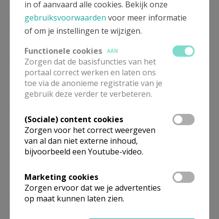
in of aanvaard alle cookies. Bekijk onze
ZA
19.00
Eucharistie
gebruiksvoorwaarden
voor meer informatie
/ Gebedsdienst
30/01
of om je instellingen te wijzigen.
Functionele cookies
AAN
ZA
19.00
Eucharistie
Zorgen dat de basisfuncties van het
/ Gebedsdienst
06/02
portaal correct werken en laten ons
toe via de anonieme registratie van je
gebruik deze verder te verbeteren.
ZA
19.00
Eucharistie
/ Gebedsdienst
13/02
(Sociale) content cookies
Zorgen voor het correct weergeven
van al dan niet externe inhoud,
ZA
19.00
Eucharistie
bijvoorbeeld een Youtube-video.
/ Gebedsdienst
20/02
Marketing cookies
Zorgen ervoor dat we je advertenties
ZA
19.00
Eucharistie
op maat kunnen laten zien.
/ Gebedsdienst
27/02