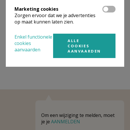
Omgeving
Marketing cookies
Zorgen ervoor dat we je advertenties
Niet gevonden wat je zocht? Hier vind je
op maat kunnen laten zien.
links naar kerken, eventueel van andere
organisaties, in de buurt.
Enkel functionele
ALLE
cookies
Kerken in of nabij
ZWEVEZELE
COOKIES
aanvaarden
AANVAARDEN
Om een wijziging te melden, moet
je je
AANMELDEN