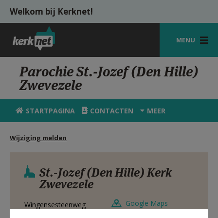
Overslaan en naar de inhoud gaan
Welkom bij Kerknet!
MENU
STARTPAGINA
Parochie St.-Jozef (Den Hille)
Zwevezele
KERK
VIERINGEN
STARTPAGINA
CONTACTEN
MEER
SHOP
Wijziging melden
ZOEKEN
HULP
St.-Jozef (Den Hille) Kerk
Zwevezele
MIJN PAROCHIE
Google Maps
Wingensesteenweg
AANMELDEN OF REGISTREREN
8750
ZWEVEZELE