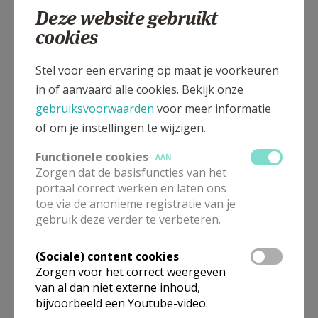
Deze website gebruikt
cookies
Wingensesteenweg, 8750 ZWEVEZELE
Stel voor een ervaring op maat je voorkeuren
in of aanvaard alle cookies. Bekijk onze
gebruiksvoorwaarden
voor meer informatie
of om je instellingen te wijzigen.
Functionele cookies
AAN
Zorgen dat de basisfuncties van het
portaal correct werken en laten ons
toe via de anonieme registratie van je
gebruik deze verder te verbeteren.
(Sociale) content cookies
In deze kerk vinden geen weekendvieringen plaats. Via de
Zorgen voor het correct weergeven
onderstaande lijst kan je het aanbod van kerken in de buurt
van al dan niet externe inhoud,
raadplegen.
bijvoorbeeld een Youtube-video.