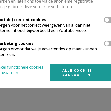
rken en laten ons toe via de anonieme registratie
n je gebruik deze verder te verbeteren.
mgeving
Sociale) content cookies
rgen voor het correct weergeven van al dan niet
terne inhoud, bijvoorbeeld een Youtube-video.
t gevonden wat je zocht? Hier vind je links naar kerken, eve
urt.
arketing cookies
rgen ervoor dat we je advertenties op maat kunnen
rken in of nabij
ZWEVEZELE
ten zien.
kel functionele cookies
ALLE COOKIES
anvaarden
AANVAARDEN