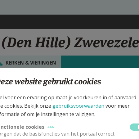
f (Den Hille) Zwevezele
KERKEN & VIERINGEN
eze website gebruikt cookies
rgen
t.-Jozef (Den Hille) Kerk Zwevezele
el voor een ervaring op maat je voorkeuren in of aanvaard
le cookies. Bekijk onze
gebruiksvoorwaarden
voor meer
deze kerk vinden geen weekendvieringen plaats. Bekijk de details voor
formatie of om je instellingen te wijzigen.
 de kerk, alsook een lijst met kerken in de buurt.
unctionele cookies
AAN
rgen dat de basisfuncties van het portaal correct
ALLE DETAILS TONEN