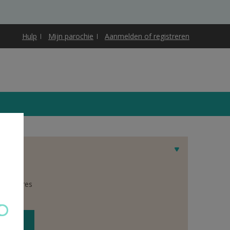
Hulp
Mijn parochie
Aanmelden of registreren
 het adres