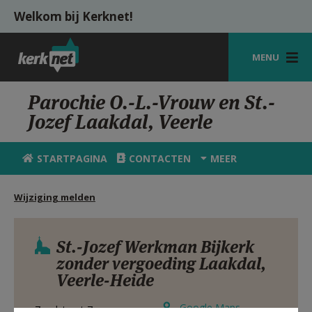
Overslaan en naar de inhoud gaan
Welkom bij Kerknet!
MENU
STARTPAGINA
Parochie O.-L.-Vrouw en St.-
Jozef Laakdal, Veerle
KERK
VIERINGEN
STARTPAGINA
CONTACTEN
MEER
SHOP
Wijziging melden
ZOEKEN
HULP
St.-Jozef Werkman Bijkerk
zonder vergoeding Laakdal,
MIJN PAROCHIE
Veerle-Heide
AANMELDEN OF REGISTREREN
Google Maps
Zandstraat 7