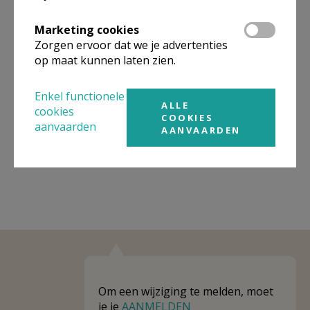
Omgeving
Marketing cookies
Zorgen ervoor dat we je advertenties
Niet gevonden wat je zocht? Hier vind je
op maat kunnen laten zien.
links naar kerken, eventueel van andere
Enkel functionele
organisaties, in de buurt.
ALLE
cookies
COOKIES
Kerken in of nabij
Veerle
aanvaarden
AANVAARDEN
Om een wijziging te melden, moet
je je
AANMELDEN