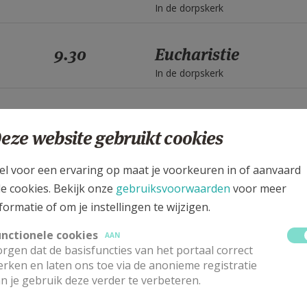
In de dorpskerk
9.30
Eucharistie
In de dorpskerk
9.30
Eucharistie
eze website gebruikt cookies
In de dorpskerk
el voor een ervaring op maat je voorkeuren in of aanvaard
9.30
Eucharistie
le cookies. Bekijk onze
gebruiksvoorwaarden
voor meer
In de dorpskerk
formatie of om je instellingen te wijzigen.
unctionele cookies
AAN
9.30
Eucharistie
rgen dat de basisfuncties van het portaal correct
rken en laten ons toe via de anonieme registratie
In de dorpskerk
n je gebruik deze verder te verbeteren.