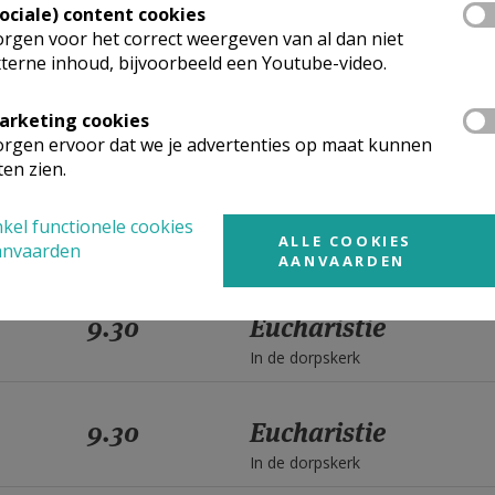
9.30
Eucharistie
Sociale) content cookies
rgen voor het correct weergeven van al dan niet
In de dorpskerk
terne inhoud, bijvoorbeeld een Youtube-video.
9.30
Eucharistie
arketing cookies
rgen ervoor dat we je advertenties op maat kunnen
In de dorpskerk
ten zien.
9.30
Eucharistie
kel functionele cookies
ALLE COOKIES
anvaarden
In de dorpskerk
AANVAARDEN
9.30
Eucharistie
In de dorpskerk
9.30
Eucharistie
In de dorpskerk