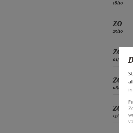
18/10
ZO
25/10
ZO
D
01/11
St
ZO
al
08/11
in
F
ZO
Zo
we
15/11
va