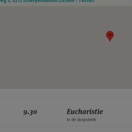
eg 5, 3272 Scherpenheuvel-Zichem - Testelt
9.30
Eucharistie
In de dorpskerk