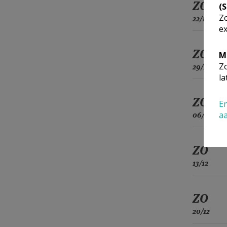
ZO
(
Zo
22/11
ex
ZO
M
Zo
29/11
la
ZO
En
a
06/12
ZO
13/12
ZO
20/12