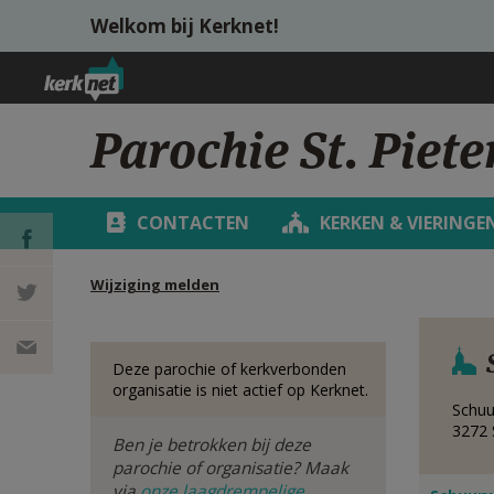
Overslaan en naar de inhoud gaan
Welkom bij Kerknet!
Parochie St. Pieter
CONTACTEN
KERKEN & VIERINGE
Wijziging melden
DEEL OP
FACEBOOK
DEEL OP
Deze parochie of kerkverbonden
organisatie is niet actief op Kerknet.
TWITTER
DEEL
Schuu
3272
Ben je betrokken bij deze
VIA
parochie of organisatie? Maak
via
onze laagdrempelige