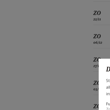
ZO
22/11
ZO
06/12
ZO
27/12
D
St
ZO
al
03/01
in
F
ZO
Zo