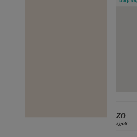
Dorp 36,
E-
MAIL
ZO
23/08