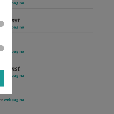
eze
webpagina
edienst
eze
webpagina
eze
webpagina
edienst
eze
webpagina
eze
webpagina