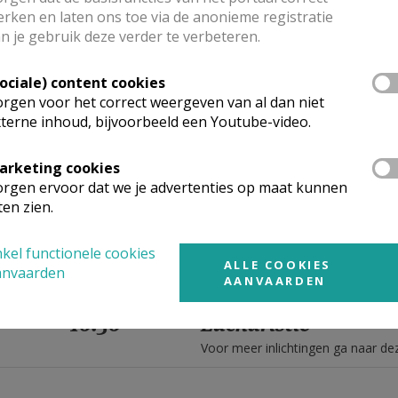
Voor meer inlichtingen ga naar d
rken en laten ons toe via de anonieme registratie
n je gebruik deze verder te verbeteren.
10.30
Woord- en Communi
Sociale) content cookies
Voor meer inlichtingen ga naar d
rgen voor het correct weergeven van al dan niet
terne inhoud, bijvoorbeeld een Youtube-video.
10.30
Eucharistie
arketing cookies
Voor meer inlichtingen ga naar d
rgen ervoor dat we je advertenties op maat kunnen
ten zien.
10.30
Woord- en Communi
kel functionele cookies
Voor meer inlichtingen ga naar d
ALLE COOKIES
anvaarden
AANVAARDEN
10.30
Eucharistie
Voor meer inlichtingen ga naar d