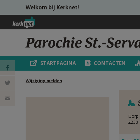
Overslaan en naar de inhoud gaan
Welkom bij Kerknet!
Parochie St.-Serva
STARTPAGINA
CONTACTEN
Wijziging melden
DEEL OP
FACEBOOK
DEEL OP
TWITTER
DEEL
Dorp
2230
VIA