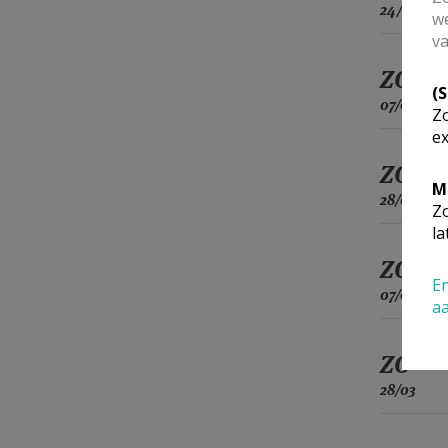
24/01
we
va
ZO
(
07/02
Zo
ex
ZO
M
28/02
Zo
la
ZO
En
07/03
a
ZO
28/03