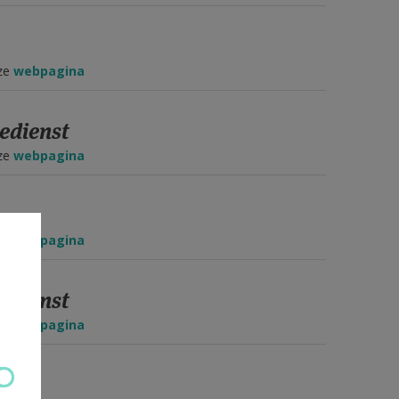
eze
webpagina
edienst
eze
webpagina
eze
webpagina
edienst
eze
webpagina