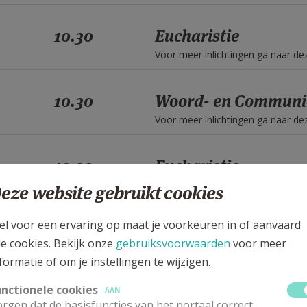
10.30
Eucharistie
Voor meer inlichtingen ga naar d
10.30
Woord- en Communi
Voor meer inlichtingen ga naar d
10.30
Eucharistie
Voor meer inlichtingen ga naar d
eze website gebruikt cookies
el voor een ervaring op maat je voorkeuren in of aanvaard
10.30
Woord- en Communi
le cookies. Bekijk onze
gebruiksvoorwaarden
voor meer
Voor meer inlichtingen ga naar d
formatie of om je instellingen te wijzigen.
unctionele cookies
AAN
10.30
Eucharistie
rgen dat de basisfuncties van het portaal correct