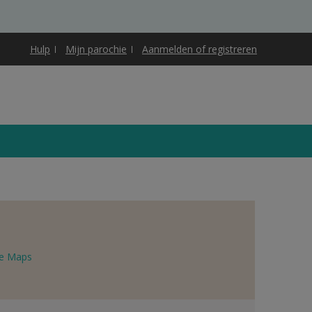
Hulp
Mijn parochie
Aanmelden of registreren
e Maps