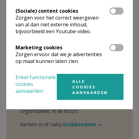
ZO
10.30
Gebedsdienst
29/11
(Sociale) content cookies
Zorgen voor het correct weergeven
ZO
10.30
Gebedsdienst
van al dan niet externe inhoud,
31/01
bijvoorbeeld een Youtube-video.
ZO
10.30
Gebedsdienst
Marketing cookies
30/05
Zorgen ervoor dat we je advertenties
ZO
10.30
Gebedsdienst
op maat kunnen laten zien.
29/08
Enkel functionele
Omgeving
ALLE
cookies
COOKIES
aanvaarden
AANVAARDEN
Niet gevonden wat je zocht? Hier vind je
links naar kerken, eventueel van andere
organisaties, in de buurt.
Kerken in of nabij
Grobbendonk