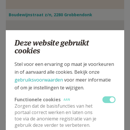
Boudewijnstraat z/n, 2280 Grobbendonk
Deze website gebruikt
cookies
Stel voor een ervaring op maat je voorkeuren
in of aanvaard alle cookies. Bekijk onze
gebruiksvoorwaarden
voor meer informatie
of om je instellingen te wijzigen.
Functionele cookies
AAN
Zorgen dat de basisfuncties van het
portaal correct werken en laten ons
ZO
10.30
Gebedsdienst
toe via de anonieme registratie van je
30/08
gebruik deze verder te verbeteren.