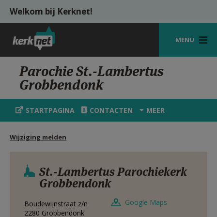
Overslaan en naar de inhoud gaan
Welkom bij Kerknet!
MENU
STARTPAGINA
Parochie St.-Lambertus
Grobbendonk
KERK
VIERINGEN
STARTPAGINA
CONTACTEN
MEER
SHOP
Wijziging melden
ZOEKEN
HULP
St.-Lambertus Parochiekerk
Grobbendonk
MIJN PAROCHIE
Google Maps
Boudewijnstraat z/n
AANMELDEN OF REGISTREREN
2280
Grobbendonk