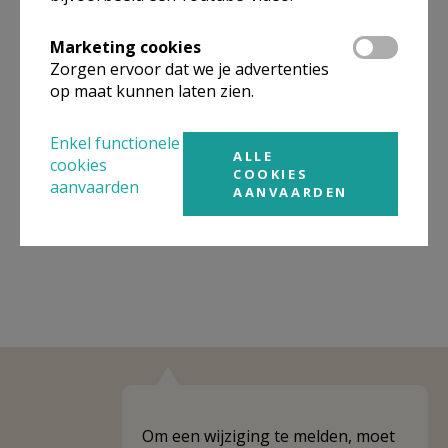
Organisatiestructuur
Marketing cookies
Zorgen ervoor dat we je advertenties
Niet gevonden wat je zocht? Hier vind je links naar de
op maat kunnen laten zien.
gegevens van andere organisaties op het boven-,
onderliggende of gelijke niveau.
Enkel functionele
ALLE
cookies
Behoort tot
PE Heilige Thomas
COOKIES
aanvaarden
AANVAARDEN
Weergeven
PE Heilige Thomas
Om een wijziging te melden, moet