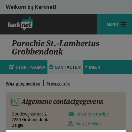
Overslaan en naar de inhoud gaan
Welkom bij Kerknet!
MENU
STARTPAGINA
Parochie St.-Lambertus
Grobbendonk
KERK
VIERINGEN
STARTPAGINA
CONTACTEN
MEER
SHOP
Wijziging melden
Privacy info
ZOEKEN
Algemene contactgegevens
HULP
MIJN PAROCHIE
Boudewijnstraat 2
Stuur een mailtje
2280
Grobbendonk
Google Maps
België
AANMELDEN OF REGISTREREN