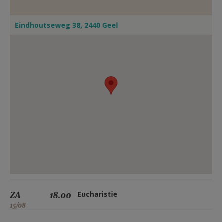
Eindhoutseweg 38, 2440 Geel
ZA
18.00
Eucharistie
15/08