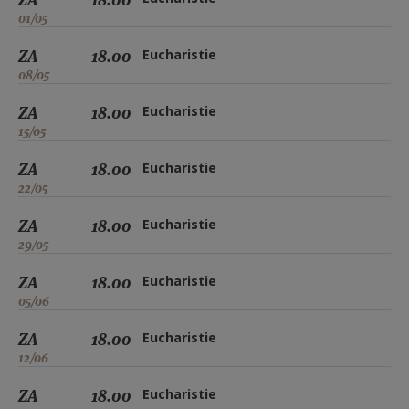
01/05
ZA
18.00
Eucharistie
08/05
ZA
18.00
Eucharistie
15/05
ZA
18.00
Eucharistie
22/05
ZA
18.00
Eucharistie
29/05
ZA
18.00
Eucharistie
05/06
ZA
18.00
Eucharistie
12/06
ZA
18.00
Eucharistie