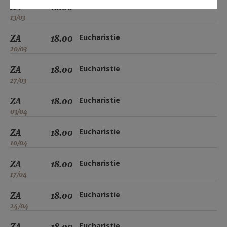
ZA
18.00
Eucharistie
13/03
ZA
18.00
Eucharistie
20/03
ZA
18.00
Eucharistie
27/03
ZA
18.00
Eucharistie
03/04
ZA
18.00
Eucharistie
10/04
ZA
18.00
Eucharistie
17/04
ZA
18.00
Eucharistie
24/04
ZA
18.00
Eucharistie