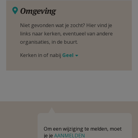
Omgeving
Niet gevonden wat je zocht? Hier vind je
links naar kerken, eventueel van andere
organisaties, in de buurt.
Kerken in of nabij
Geel
Om een wijziging te melden, moet
je je
AANMELDEN