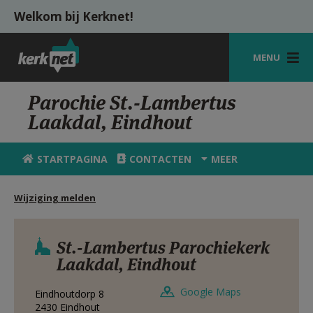
Overslaan en naar de inhoud gaan
Welkom bij Kerknet!
MENU
STARTPAGINA
Parochie St.-Lambertus
Laakdal, Eindhout
KERK
VIERINGEN
STARTPAGINA
CONTACTEN
MEER
SHOP
Wijziging melden
ZOEKEN
HULP
St.-Lambertus Parochiekerk
Laakdal, Eindhout
MIJN PAROCHIE
Google Maps
Eindhoutdorp 8
AANMELDEN OF REGISTREREN
2430
Eindhout