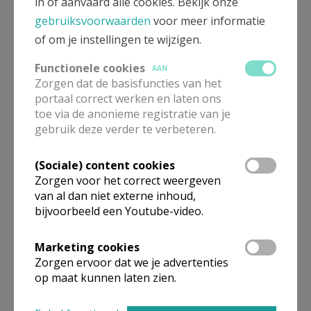
in of aanvaard alle cookies. Bekijk onze
13/12
gebruiksvoorwaarden
voor meer informatie
ZO
9.30
Woord- en Communiedienst
of om je instellingen te wijzigen.
20/12
Functionele cookies
AAN
ZO
9.30
Eucharistie
Zorgen dat de basisfuncties van het
10/01
portaal correct werken en laten ons
toe via de anonieme registratie van je
ZO
9.30
Woord- en Communiedienst
gebruik deze verder te verbeteren.
17/01
(Sociale) content cookies
ZO
9.30
Eucharistie
Zorgen voor het correct weergeven
14/02
van al dan niet externe inhoud,
ZO
9.30
Woord- en Communiedienst
bijvoorbeeld een Youtube-video.
21/02
Marketing cookies
ZO
9.30
Eucharistie
Zorgen ervoor dat we je advertenties
14/03
op maat kunnen laten zien.
ZO
9.30
Woord- en Communiedienst